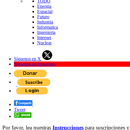
TODO
Energia
Espacial
Futuro
Industria
Informatica
Ingenieria
Internet
Nuclear
Síguenos en X
Síguenos en Instagram
Tweet
Por favor, lea nuestras
Instrucciones
para suscripciones y