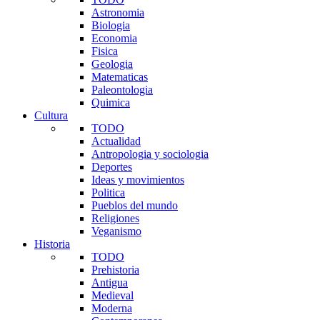
Astronomia
Biologia
Economia
Fisica
Geologia
Matematicas
Paleontologia
Quimica
Cultura
TODO
Actualidad
Antropologia y sociologia
Deportes
Ideas y movimientos
Politica
Pueblos del mundo
Religiones
Veganismo
Historia
TODO
Prehistoria
Antigua
Medieval
Moderna