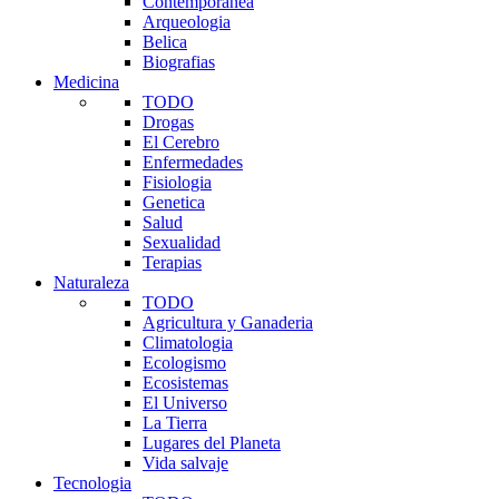
Contemporanea
Arqueologia
Belica
Biografias
Medicina
TODO
Drogas
El Cerebro
Enfermedades
Fisiologia
Genetica
Salud
Sexualidad
Terapias
Naturaleza
TODO
Agricultura y Ganaderia
Climatologia
Ecologismo
Ecosistemas
El Universo
La Tierra
Lugares del Planeta
Vida salvaje
Tecnologia