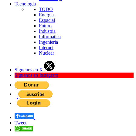
Tecnologia
TODO
Energia
Espacial
Futuro
Industria
Informatica
Ingenieria
Internet
Nuclear
Síguenos en X
Síguenos en Instagram
Tweet