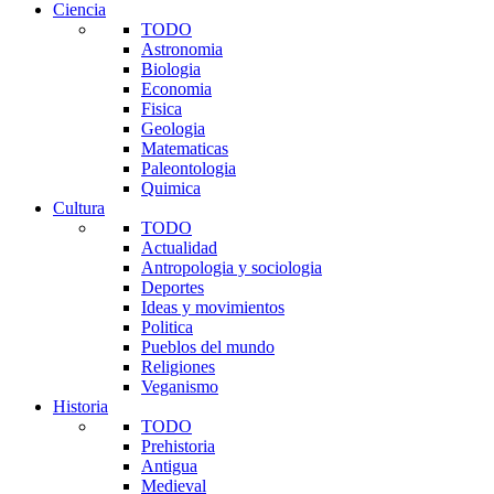
Ciencia
TODO
Astronomia
Biologia
Economia
Fisica
Geologia
Matematicas
Paleontologia
Quimica
Cultura
TODO
Actualidad
Antropologia y sociologia
Deportes
Ideas y movimientos
Politica
Pueblos del mundo
Religiones
Veganismo
Historia
TODO
Prehistoria
Antigua
Medieval