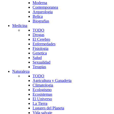
Moderna
Contemporanea
Arqueologia
Belica
Biografias
Medicina
TODO
Drogas
El Cerebro
Enfermedades
Fisiologia
Genetica
Salud
Sexualidad
Terapias
Naturaleza
TODO
Agricultura y Ganaderia
Climatologia
Ecologismo
Ecosistemas
El Universo
La Tierra
Lugares del Planeta
Vida salvaje