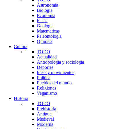
Astronomia
Biologia
Economia
Fisica
Geologia
Matematicas
Paleontologia
Quimica
Cultura
TODO
Actualidad
Antropologia y sociologia
Deportes
Ideas y movimientos
Politica
Pueblos del mundo
Religiones
Veganismo
Historia
TODO
Prehistoria
Antigua
Medieval
Moderna