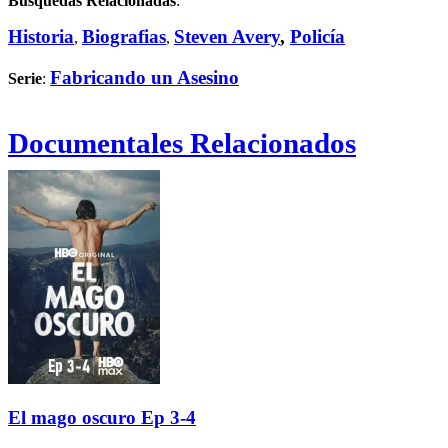
Búsquedas Relacionadas
:
Historia
Biografias
Steven Avery
,
Policía
,
,
Fabricando un Asesino
Serie
:
Documentales Relacionados
El mago oscuro Ep 3-4