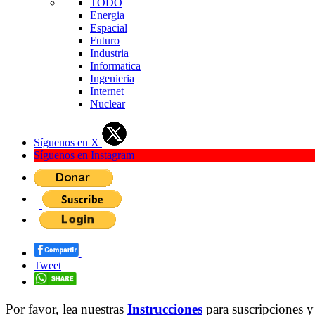
TODO
Energia
Espacial
Futuro
Industria
Informatica
Ingenieria
Internet
Nuclear
Síguenos en X
Síguenos en Instagram
Tweet
Por favor, lea nuestras
Instrucciones
para suscripciones y