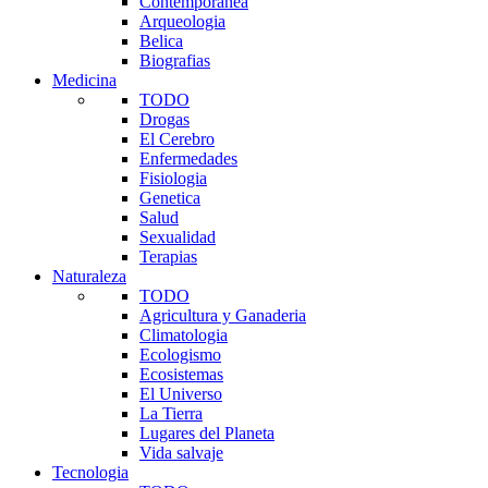
Contemporanea
Arqueologia
Belica
Biografias
Medicina
TODO
Drogas
El Cerebro
Enfermedades
Fisiologia
Genetica
Salud
Sexualidad
Terapias
Naturaleza
TODO
Agricultura y Ganaderia
Climatologia
Ecologismo
Ecosistemas
El Universo
La Tierra
Lugares del Planeta
Vida salvaje
Tecnologia