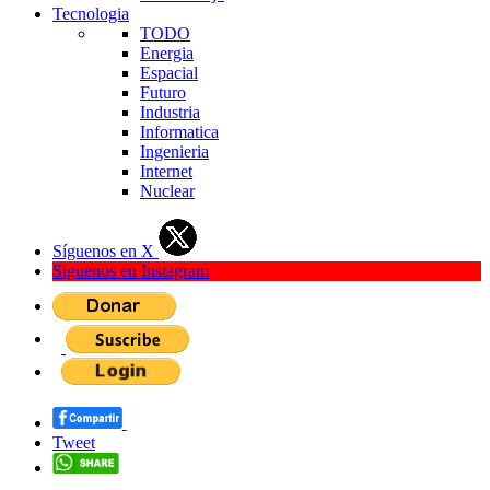
Tecnologia
TODO
Energia
Espacial
Futuro
Industria
Informatica
Ingenieria
Internet
Nuclear
Síguenos en X
Síguenos en Instagram
Tweet