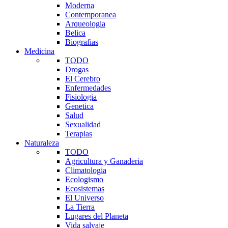
Moderna
Contemporanea
Arqueologia
Belica
Biografias
Medicina
TODO
Drogas
El Cerebro
Enfermedades
Fisiologia
Genetica
Salud
Sexualidad
Terapias
Naturaleza
TODO
Agricultura y Ganaderia
Climatologia
Ecologismo
Ecosistemas
El Universo
La Tierra
Lugares del Planeta
Vida salvaje