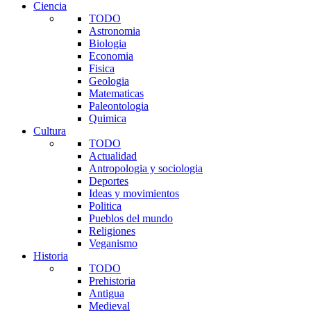
Ciencia
TODO
Astronomia
Biologia
Economia
Fisica
Geologia
Matematicas
Paleontologia
Quimica
Cultura
TODO
Actualidad
Antropologia y sociologia
Deportes
Ideas y movimientos
Politica
Pueblos del mundo
Religiones
Veganismo
Historia
TODO
Prehistoria
Antigua
Medieval