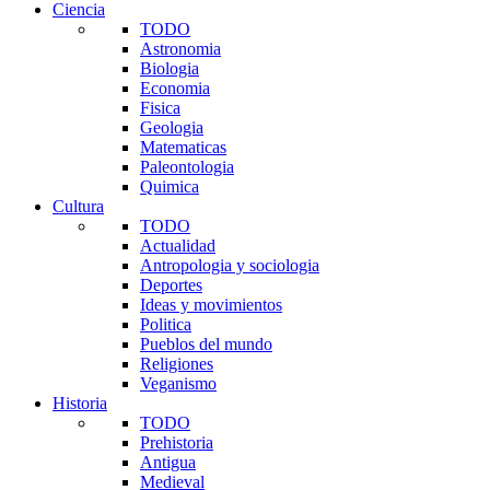
Ciencia
TODO
Astronomia
Biologia
Economia
Fisica
Geologia
Matematicas
Paleontologia
Quimica
Cultura
TODO
Actualidad
Antropologia y sociologia
Deportes
Ideas y movimientos
Politica
Pueblos del mundo
Religiones
Veganismo
Historia
TODO
Prehistoria
Antigua
Medieval