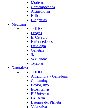
Moderna
Contemporanea
Arqueologia
Belica
Biografias
Medicina
TODO
Drogas
El Cerebro
Enfermedades
Fisiologia
Genetica
Salud
Sexualidad
Terapias
Naturaleza
TODO
Agricultura y Ganaderia
Climatologia
Ecologismo
Ecosistemas
El Universo
La Tierra
Lugares del Planeta
Vida salvaje