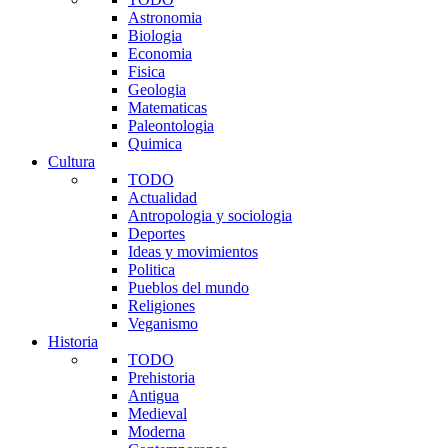
Astronomia
Biologia
Economia
Fisica
Geologia
Matematicas
Paleontologia
Quimica
Cultura
TODO
Actualidad
Antropologia y sociologia
Deportes
Ideas y movimientos
Politica
Pueblos del mundo
Religiones
Veganismo
Historia
TODO
Prehistoria
Antigua
Medieval
Moderna