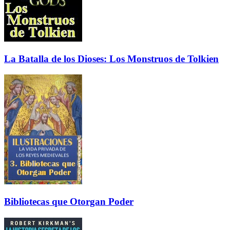
La Batalla de los Dioses: Los Monstruos de Tolkien
Bibliotecas que Otorgan Poder