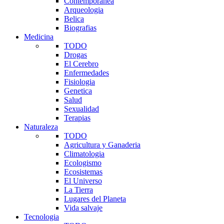
Contemporanea
Arqueologia
Belica
Biografias
Medicina
TODO
Drogas
El Cerebro
Enfermedades
Fisiologia
Genetica
Salud
Sexualidad
Terapias
Naturaleza
TODO
Agricultura y Ganaderia
Climatologia
Ecologismo
Ecosistemas
El Universo
La Tierra
Lugares del Planeta
Vida salvaje
Tecnologia