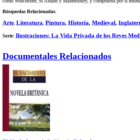
como Winchester, St Albans y Malmesbury, y comprueba por sí misma 
Búsquedas Relacionadas
:
Arte
Literatura
Pintura
,
Historia
,
Medieval
,
Inglater
,
,
Ilustraciones: La Vida Privada de los Reyes Med
Serie
:
Documentales Relacionados