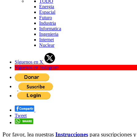
TODO
Energia
Espacial
Futuro
Industria
Informatica
Ingenieria
Internet
Nuclear
Síguenos en X
Síguenos en Instagram
Tweet
Por favor, lea nuestras
Instrucciones
para suscripciones y