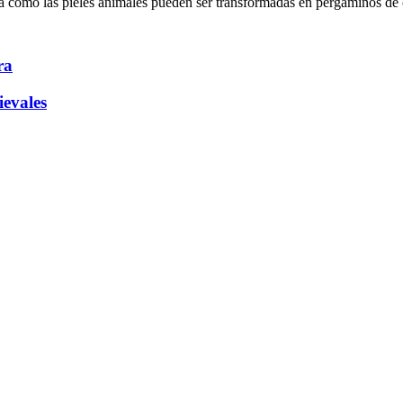
como las pieles animales pueden ser transformadas en pergaminos de 
ra
ievales