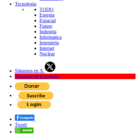
Tecnologia
TODO
Energia
Espacial
Futuro
Industria
Informatica
Ingenieria
Internet
Nuclear
Síguenos en X
Síguenos en Instagram
Tweet