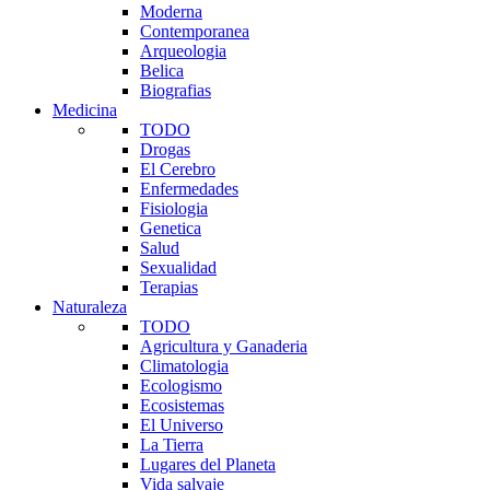
Moderna
Contemporanea
Arqueologia
Belica
Biografias
Medicina
TODO
Drogas
El Cerebro
Enfermedades
Fisiologia
Genetica
Salud
Sexualidad
Terapias
Naturaleza
TODO
Agricultura y Ganaderia
Climatologia
Ecologismo
Ecosistemas
El Universo
La Tierra
Lugares del Planeta
Vida salvaje