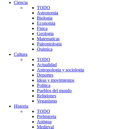
Ciencia
TODO
Astronomia
Biologia
Economia
Fisica
Geologia
Matematicas
Paleontologia
Quimica
Cultura
TODO
Actualidad
Antropologia y sociologia
Deportes
Ideas y movimientos
Politica
Pueblos del mundo
Religiones
Veganismo
Historia
TODO
Prehistoria
Antigua
Medieval