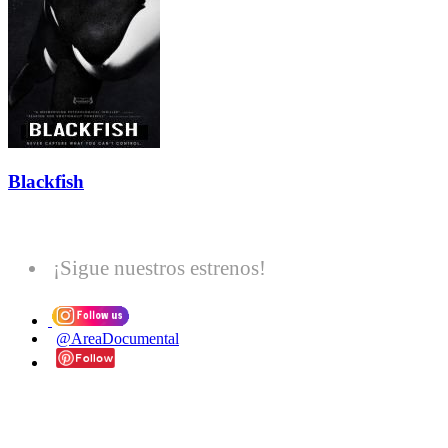
Blackfish
¡Sigue nuestros estrenos!
@AreaDocumental