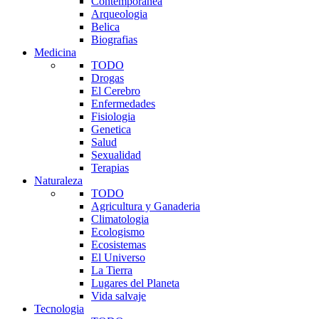
Contemporanea
Arqueologia
Belica
Biografias
Medicina
TODO
Drogas
El Cerebro
Enfermedades
Fisiologia
Genetica
Salud
Sexualidad
Terapias
Naturaleza
TODO
Agricultura y Ganaderia
Climatologia
Ecologismo
Ecosistemas
El Universo
La Tierra
Lugares del Planeta
Vida salvaje
Tecnologia