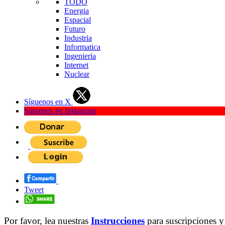
TODO
Energia
Espacial
Futuro
Industria
Informatica
Ingenieria
Internet
Nuclear
Síguenos en X
Síguenos en Instagram
Tweet
Por favor, lea nuestras
Instrucciones
para suscripciones y