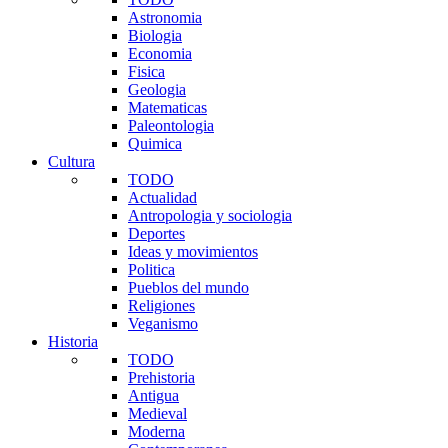
Astronomia
Biologia
Economia
Fisica
Geologia
Matematicas
Paleontologia
Quimica
Cultura
TODO
Actualidad
Antropologia y sociologia
Deportes
Ideas y movimientos
Politica
Pueblos del mundo
Religiones
Veganismo
Historia
TODO
Prehistoria
Antigua
Medieval
Moderna