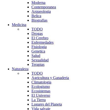
Moderna
Contemporanea
Arqueologia
Belica
Biografias
Medicina
TODO
Drogas
El Cerebro
Enfermedades
Fisiologia
Genetica
Salud
Sexualidad
Terapias
Naturaleza
TODO
Agricultura y Ganaderia
Climatologia
Ecologismo
Ecosistemas
El Universo
La Tierra
Lugares del Planeta
Vida salvaje