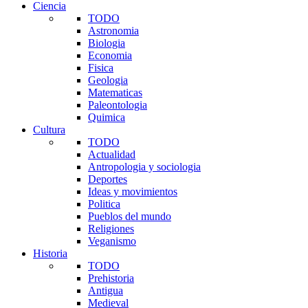
Ciencia
TODO
Astronomia
Biologia
Economia
Fisica
Geologia
Matematicas
Paleontologia
Quimica
Cultura
TODO
Actualidad
Antropologia y sociologia
Deportes
Ideas y movimientos
Politica
Pueblos del mundo
Religiones
Veganismo
Historia
TODO
Prehistoria
Antigua
Medieval