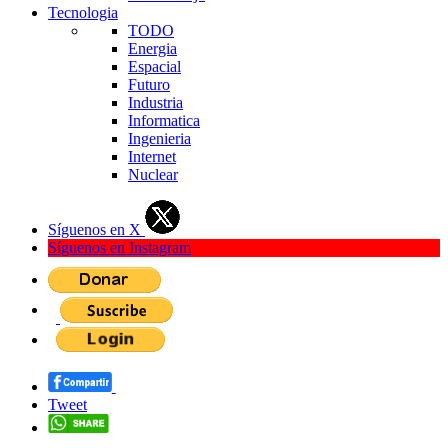
Tecnologia
TODO
Energia
Espacial
Futuro
Industria
Informatica
Ingenieria
Internet
Nuclear
Síguenos en X
Síguenos en Instagram
Tweet