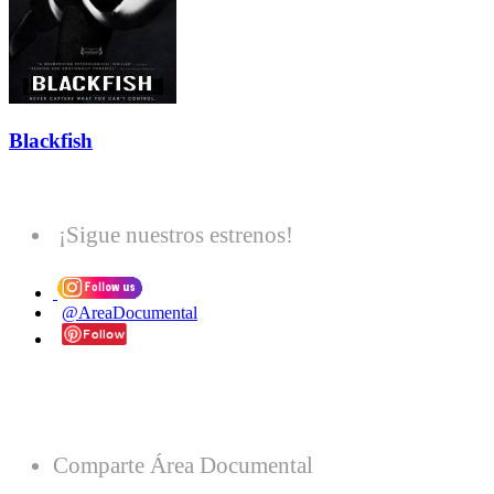
Blackfish
¡Sigue nuestros estrenos!
@AreaDocumental
Comparte Área Documental