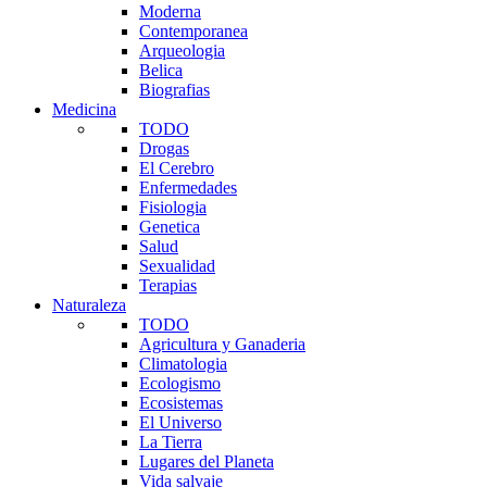
Moderna
Contemporanea
Arqueologia
Belica
Biografias
Medicina
TODO
Drogas
El Cerebro
Enfermedades
Fisiologia
Genetica
Salud
Sexualidad
Terapias
Naturaleza
TODO
Agricultura y Ganaderia
Climatologia
Ecologismo
Ecosistemas
El Universo
La Tierra
Lugares del Planeta
Vida salvaje