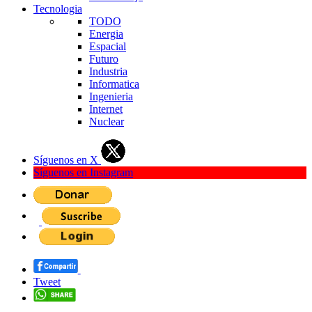
Tecnologia
TODO
Energia
Espacial
Futuro
Industria
Informatica
Ingenieria
Internet
Nuclear
Síguenos en X
Síguenos en Instagram
Tweet