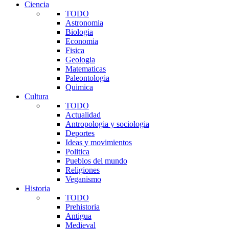
Ciencia
TODO
Astronomia
Biologia
Economia
Fisica
Geologia
Matematicas
Paleontologia
Quimica
Cultura
TODO
Actualidad
Antropologia y sociologia
Deportes
Ideas y movimientos
Politica
Pueblos del mundo
Religiones
Veganismo
Historia
TODO
Prehistoria
Antigua
Medieval