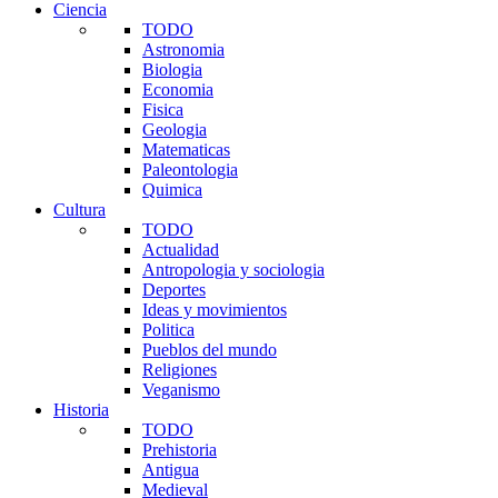
Ciencia
TODO
Astronomia
Biologia
Economia
Fisica
Geologia
Matematicas
Paleontologia
Quimica
Cultura
TODO
Actualidad
Antropologia y sociologia
Deportes
Ideas y movimientos
Politica
Pueblos del mundo
Religiones
Veganismo
Historia
TODO
Prehistoria
Antigua
Medieval