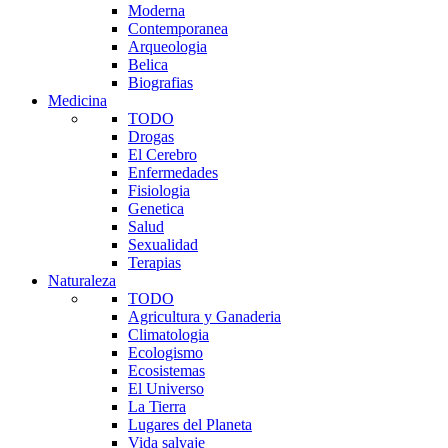
Moderna
Contemporanea
Arqueologia
Belica
Biografias
Medicina
TODO
Drogas
El Cerebro
Enfermedades
Fisiologia
Genetica
Salud
Sexualidad
Terapias
Naturaleza
TODO
Agricultura y Ganaderia
Climatologia
Ecologismo
Ecosistemas
El Universo
La Tierra
Lugares del Planeta
Vida salvaje