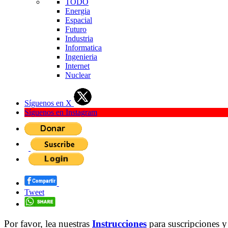
TODO
Energia
Espacial
Futuro
Industria
Informatica
Ingenieria
Internet
Nuclear
Síguenos en X
Síguenos en Instagram
Tweet
Por favor, lea nuestras
Instrucciones
para suscripciones y