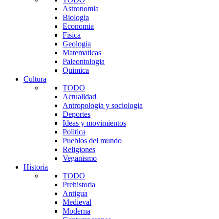
Astronomia
Biologia
Economia
Fisica
Geologia
Matematicas
Paleontologia
Quimica
Cultura
TODO
Actualidad
Antropologia y sociologia
Deportes
Ideas y movimientos
Politica
Pueblos del mundo
Religiones
Veganismo
Historia
TODO
Prehistoria
Antigua
Medieval
Moderna