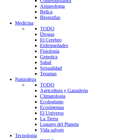
Contemporanea
Arqueologia
Belica
Biografias
Medicina
TODO
Drogas
El Cerebro
Enfermedades
Fisiologia
Genetica
Salud
Sexualidad
Terapias
Naturaleza
TODO
Agricultura y Ganaderia
Climatologia
Ecologismo
Ecosistemas
El Universo
La Tierra
Lugares del Planeta
Vida salvaje
Tecnologia