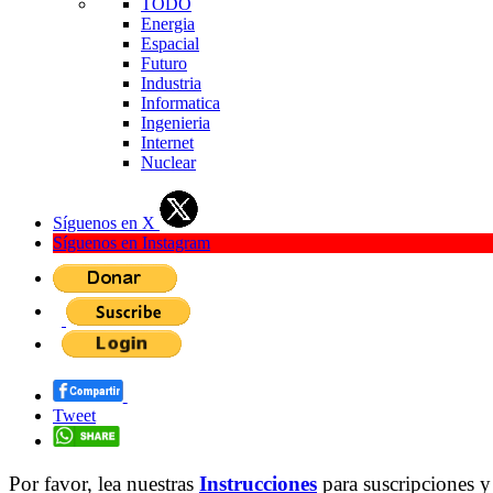
TODO
Energia
Espacial
Futuro
Industria
Informatica
Ingenieria
Internet
Nuclear
Síguenos en X
Síguenos en Instagram
Tweet
Por favor, lea nuestras
Instrucciones
para suscripciones y