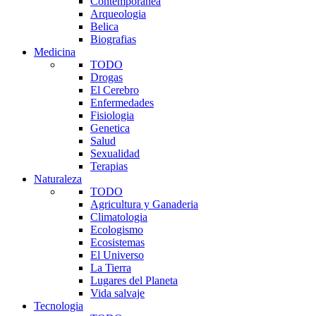
Contemporanea
Arqueologia
Belica
Biografias
Medicina
TODO
Drogas
El Cerebro
Enfermedades
Fisiologia
Genetica
Salud
Sexualidad
Terapias
Naturaleza
TODO
Agricultura y Ganaderia
Climatologia
Ecologismo
Ecosistemas
El Universo
La Tierra
Lugares del Planeta
Vida salvaje
Tecnologia