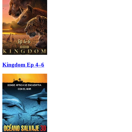
Kingdom Ep 4–6