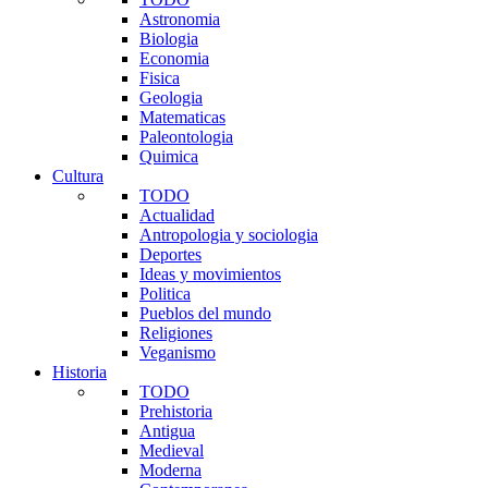
Astronomia
Biologia
Economia
Fisica
Geologia
Matematicas
Paleontologia
Quimica
Cultura
TODO
Actualidad
Antropologia y sociologia
Deportes
Ideas y movimientos
Politica
Pueblos del mundo
Religiones
Veganismo
Historia
TODO
Prehistoria
Antigua
Medieval
Moderna