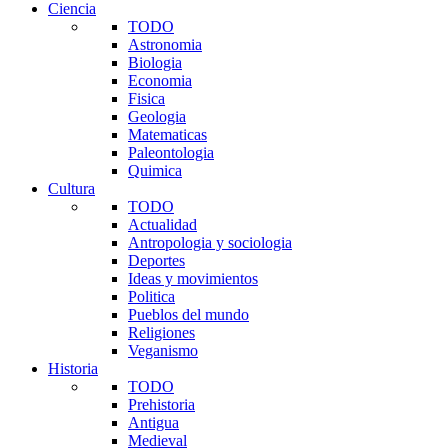
Ciencia
TODO
Astronomia
Biologia
Economia
Fisica
Geologia
Matematicas
Paleontologia
Quimica
Cultura
TODO
Actualidad
Antropologia y sociologia
Deportes
Ideas y movimientos
Politica
Pueblos del mundo
Religiones
Veganismo
Historia
TODO
Prehistoria
Antigua
Medieval