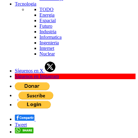
Tecnologia
TODO
Energia
Espacial
Futuro
Industria
Informatica
Ingenieria
Internet
Nuclear
Síguenos en X
Síguenos en Instagram
Tweet