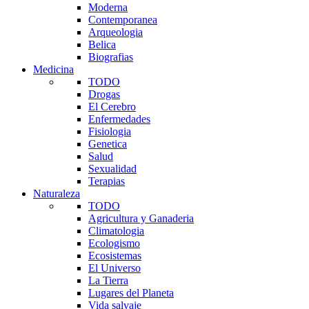
Moderna
Contemporanea
Arqueologia
Belica
Biografias
Medicina
TODO
Drogas
El Cerebro
Enfermedades
Fisiologia
Genetica
Salud
Sexualidad
Terapias
Naturaleza
TODO
Agricultura y Ganaderia
Climatologia
Ecologismo
Ecosistemas
El Universo
La Tierra
Lugares del Planeta
Vida salvaje