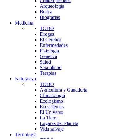
Contemporanea
Arqueologia
Belica
Biografias
Medicina
TODO
Drogas
El Cerebro
Enfermedades
Fisiologia
Genetica
Salud
Sexualidad
Terapias
Naturaleza
TODO
Agricultura y Ganaderia
Climatologia
Ecologismo
Ecosistemas
El Universo
La Tierra
Lugares del Planeta
Vida salvaje
Tecnologia