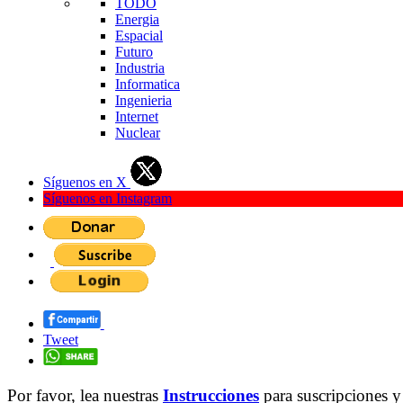
TODO
Energia
Espacial
Futuro
Industria
Informatica
Ingenieria
Internet
Nuclear
Síguenos en X
Síguenos en Instagram
Tweet
Por favor, lea nuestras
Instrucciones
para suscripciones y