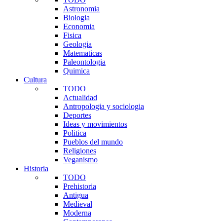
Astronomia
Biologia
Economia
Fisica
Geologia
Matematicas
Paleontologia
Quimica
Cultura
TODO
Actualidad
Antropologia y sociologia
Deportes
Ideas y movimientos
Politica
Pueblos del mundo
Religiones
Veganismo
Historia
TODO
Prehistoria
Antigua
Medieval
Moderna