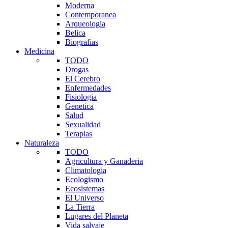
Moderna
Contemporanea
Arqueologia
Belica
Biografias
Medicina
TODO
Drogas
El Cerebro
Enfermedades
Fisiologia
Genetica
Salud
Sexualidad
Terapias
Naturaleza
TODO
Agricultura y Ganaderia
Climatologia
Ecologismo
Ecosistemas
El Universo
La Tierra
Lugares del Planeta
Vida salvaje