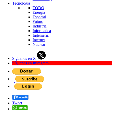
Tecnologia
TODO
Energia
Espacial
Futuro
Industria
Informatica
Ingenieria
Internet
Nuclear
Síguenos en X
Síguenos en Instagram
Tweet