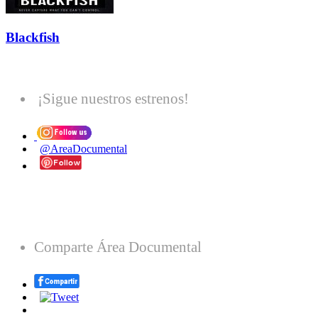
Blackfish
¡Sigue nuestros estrenos!
@AreaDocumental
Comparte Área Documental