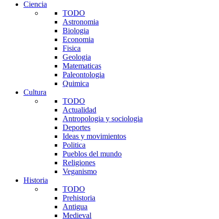
Ciencia
TODO
Astronomia
Biologia
Economia
Fisica
Geologia
Matematicas
Paleontologia
Quimica
Cultura
TODO
Actualidad
Antropologia y sociologia
Deportes
Ideas y movimientos
Politica
Pueblos del mundo
Religiones
Veganismo
Historia
TODO
Prehistoria
Antigua
Medieval