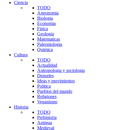
Ciencia
TODO
Astronomia
Biologia
Economia
Fisica
Geologia
Matematicas
Paleontologia
Quimica
Cultura
TODO
Actualidad
Antropologia y sociologia
Deportes
Ideas y movimientos
Politica
Pueblos del mundo
Religiones
Veganismo
Historia
TODO
Prehistoria
Antigua
Medieval