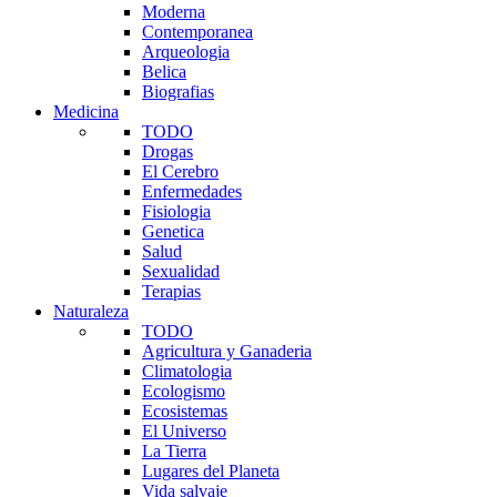
Moderna
Contemporanea
Arqueologia
Belica
Biografias
Medicina
TODO
Drogas
El Cerebro
Enfermedades
Fisiologia
Genetica
Salud
Sexualidad
Terapias
Naturaleza
TODO
Agricultura y Ganaderia
Climatologia
Ecologismo
Ecosistemas
El Universo
La Tierra
Lugares del Planeta
Vida salvaje