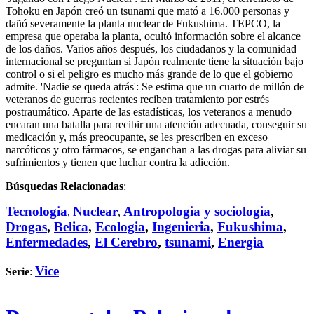
Tohoku en Japón creó un tsunami que mató a 16.000 personas y
dañó severamente la planta nuclear de Fukushima. TEPCO, la
empresa que operaba la planta, ocultó información sobre el alcance
de los daños. Varios años después, los ciudadanos y la comunidad
internacional se preguntan si Japón realmente tiene la situación bajo
control o si el peligro es mucho más grande de lo que el gobierno
admite. 'Nadie se queda atrás': Se estima que un cuarto de millón de
veteranos de guerras recientes reciben tratamiento por estrés
postraumático. Aparte de las estadísticas, los veteranos a menudo
encaran una batalla para recibir una atención adecuada, conseguir su
medicación y, más preocupante, se les prescriben en exceso
narcóticos y otro fármacos, se enganchan a las drogas para aliviar su
sufrimientos y tienen que luchar contra la adicción.
Búsquedas Relacionadas
:
Tecnologia
Nuclear
Antropologia y sociologia
,
,
,
Drogas
,
Belica
,
Ecologia
,
Ingenieria
,
Fukushima
,
Enfermedades
,
El Cerebro
,
tsunami
,
Energia
Vice
Serie
: