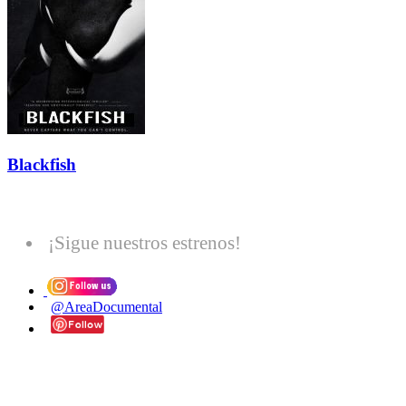
Blackfish
¡Sigue nuestros estrenos!
@AreaDocumental