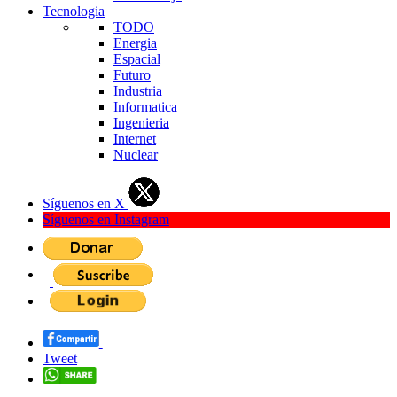
Tecnologia
TODO
Energia
Espacial
Futuro
Industria
Informatica
Ingenieria
Internet
Nuclear
Síguenos en X
Síguenos en Instagram
Tweet