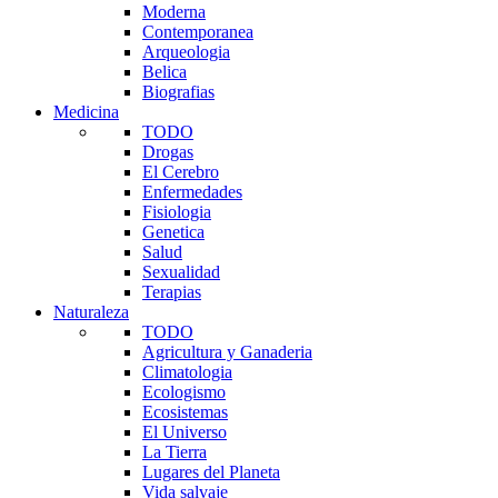
Moderna
Contemporanea
Arqueologia
Belica
Biografias
Medicina
TODO
Drogas
El Cerebro
Enfermedades
Fisiologia
Genetica
Salud
Sexualidad
Terapias
Naturaleza
TODO
Agricultura y Ganaderia
Climatologia
Ecologismo
Ecosistemas
El Universo
La Tierra
Lugares del Planeta
Vida salvaje