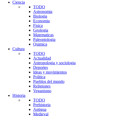
Ciencia
TODO
Astronomia
Biologia
Economia
Fisica
Geologia
Matematicas
Paleontologia
Quimica
Cultura
TODO
Actualidad
Antropologia y sociologia
Deportes
Ideas y movimientos
Politica
Pueblos del mundo
Religiones
Veganismo
Historia
TODO
Prehistoria
Antigua
Medieval