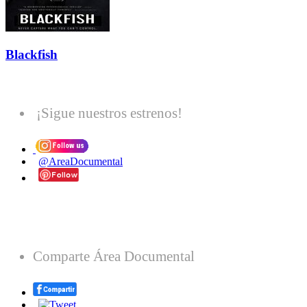
Blackfish
¡Sigue nuestros estrenos!
@AreaDocumental
Comparte Área Documental