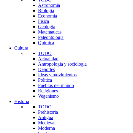
Astronomia
Biologia
Economia
Fisica
Geologia
Matematicas
Paleontologia
Quimica
Cultura
TODO
Actualidad
Antropologia y sociologia
Deportes
Ideas y movimientos
Politica
Pueblos del mundo
Religiones
Veganismo
Historia
TODO
Prehistoria
Antigua
Medieval
Moderna