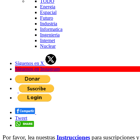
TODO
Energia
Espacial
Futuro
Industria
Informatica
Ingenieria
Internet
Nuclear
Síguenos en X
Síguenos en Instagram
Tweet
Por favor, lea nuestras
Instrucciones
para suscripciones y