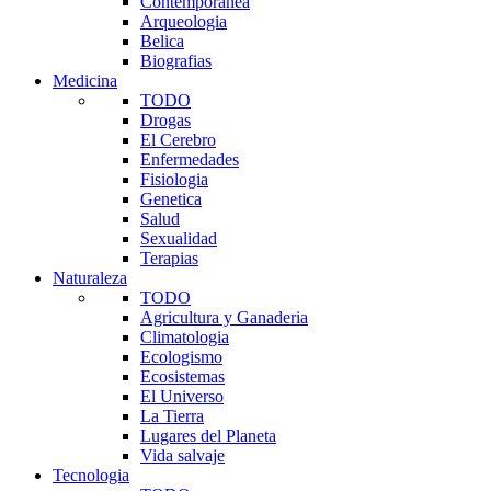
Contemporanea
Arqueologia
Belica
Biografias
Medicina
TODO
Drogas
El Cerebro
Enfermedades
Fisiologia
Genetica
Salud
Sexualidad
Terapias
Naturaleza
TODO
Agricultura y Ganaderia
Climatologia
Ecologismo
Ecosistemas
El Universo
La Tierra
Lugares del Planeta
Vida salvaje
Tecnologia