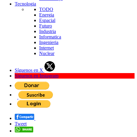
Tecnologia
TODO
Energia
Espacial
Futuro
Industria
Informatica
Ingenieria
Internet
Nuclear
Síguenos en X
Síguenos en Instagram
Tweet