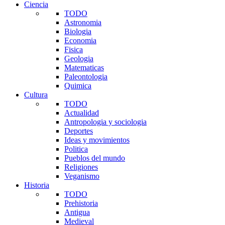
Ciencia
TODO
Astronomia
Biologia
Economia
Fisica
Geologia
Matematicas
Paleontologia
Quimica
Cultura
TODO
Actualidad
Antropologia y sociologia
Deportes
Ideas y movimientos
Politica
Pueblos del mundo
Religiones
Veganismo
Historia
TODO
Prehistoria
Antigua
Medieval