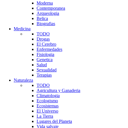
Moderna
Contemporanea
Arqueologia
Belica
Biografias
Medicina
TODO
Drogas
El Cerebro
Enfermedades
Fisiologia
Genetica
Salud
Sexualidad
Terapias
Naturaleza
TODO
Agricultura y Ganaderia
Climatologia
Ecologismo
Ecosistemas
El Universo
La Tierra
Lugares del Planeta
Vida salvaje