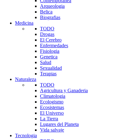
Contemporanea
Arqueologia
Belica
Biografias
Medicina
TODO
Drogas
El Cerebro
Enfermedades
Fisiologia
Genetica
Salud
Sexualidad
Terapias
Naturaleza
TODO
Agricultura y Ganaderia
Climatologia
Ecologismo
Ecosistemas
El Universo
La Tierra
Lugares del Planeta
Vida salvaje
Tecnologia