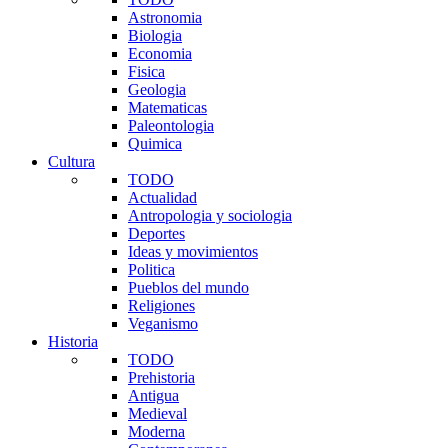
Astronomia
Biologia
Economia
Fisica
Geologia
Matematicas
Paleontologia
Quimica
Cultura
TODO
Actualidad
Antropologia y sociologia
Deportes
Ideas y movimientos
Politica
Pueblos del mundo
Religiones
Veganismo
Historia
TODO
Prehistoria
Antigua
Medieval
Moderna