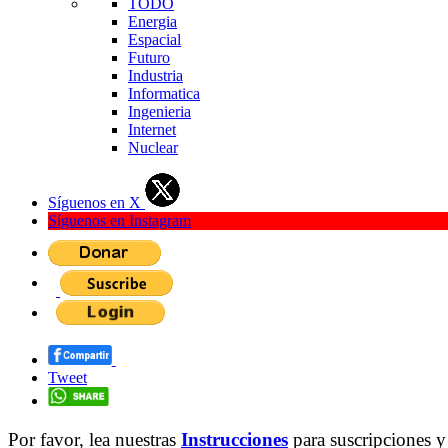
TODO
Energia
Espacial
Futuro
Industria
Informatica
Ingenieria
Internet
Nuclear
Síguenos en X
Síguenos en Instagram
Tweet
Por favor, lea nuestras
Instrucciones
para suscripciones y