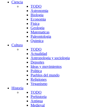
Ciencia
TODO
Astronomia
Biologia
Economia
Fisica
Geologia
Matematicas
Paleontologia
Quimica
Cultura
TODO
Actualidad
Antropologia y sociologia
Deportes
Ideas y movimientos
Politica
Pueblos del mundo
Religiones
Veganismo
Historia
TODO
Prehistoria
Antigua
Medieval