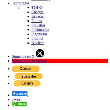
Tecnologia
TODO
Energia
Espacial
Futuro
Industria
Informatica
Ingenieria
Internet
Nuclear
Síguenos en X
Síguenos en Instagram
Tweet