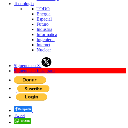
Tecnologia
TODO
Energia
Espacial
Futuro
Industria
Informatica
Ingenieria
Internet
Nuclear
Síguenos en X
Síguenos en Instagram
Tweet