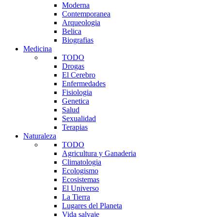
Moderna
Contemporanea
Arqueologia
Belica
Biografias
Medicina
TODO
Drogas
El Cerebro
Enfermedades
Fisiologia
Genetica
Salud
Sexualidad
Terapias
Naturaleza
TODO
Agricultura y Ganaderia
Climatologia
Ecologismo
Ecosistemas
El Universo
La Tierra
Lugares del Planeta
Vida salvaje