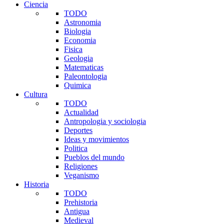
Ciencia
TODO
Astronomia
Biologia
Economia
Fisica
Geologia
Matematicas
Paleontologia
Quimica
Cultura
TODO
Actualidad
Antropologia y sociologia
Deportes
Ideas y movimientos
Politica
Pueblos del mundo
Religiones
Veganismo
Historia
TODO
Prehistoria
Antigua
Medieval