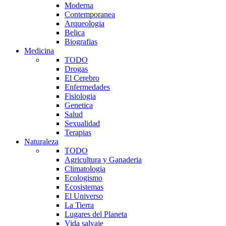
Moderna
Contemporanea
Arqueologia
Belica
Biografias
Medicina
TODO
Drogas
El Cerebro
Enfermedades
Fisiologia
Genetica
Salud
Sexualidad
Terapias
Naturaleza
TODO
Agricultura y Ganaderia
Climatologia
Ecologismo
Ecosistemas
El Universo
La Tierra
Lugares del Planeta
Vida salvaje