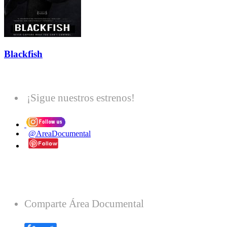
Blackfish
¡Sigue nuestros estrenos!
@AreaDocumental
Comparte Área Documental