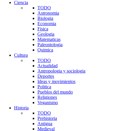
Ciencia
TODO
Astronomia
Biologia
Economia
Fisica
Geologia
Matematicas
Paleontologia
Quimica
Cultura
TODO
Actualidad
Antropologia y sociologia
Deportes
Ideas y movimientos
Politica
Pueblos del mundo
Religiones
Veganismo
Historia
TODO
Prehistoria
Antigua
Medieval