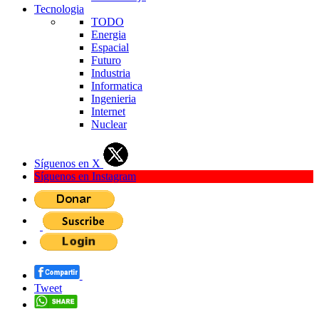
Tecnologia
TODO
Energia
Espacial
Futuro
Industria
Informatica
Ingenieria
Internet
Nuclear
Síguenos en X
Síguenos en Instagram
Tweet