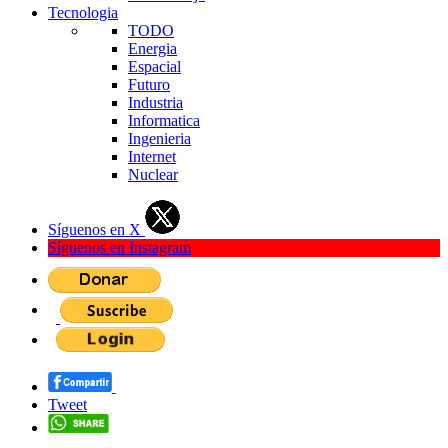
Tecnologia
TODO
Energia
Espacial
Futuro
Industria
Informatica
Ingenieria
Internet
Nuclear
Síguenos en X
Síguenos en Instagram
Tweet