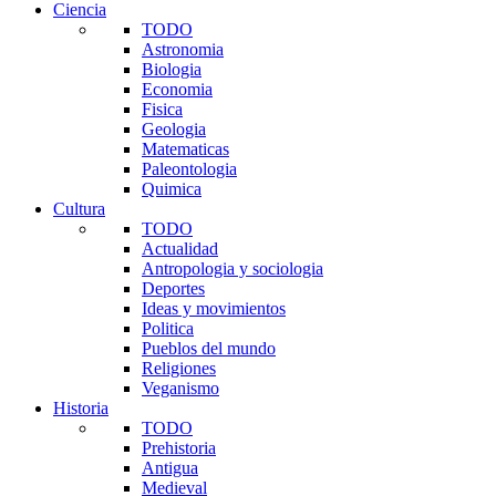
Ciencia
TODO
Astronomia
Biologia
Economia
Fisica
Geologia
Matematicas
Paleontologia
Quimica
Cultura
TODO
Actualidad
Antropologia y sociologia
Deportes
Ideas y movimientos
Politica
Pueblos del mundo
Religiones
Veganismo
Historia
TODO
Prehistoria
Antigua
Medieval