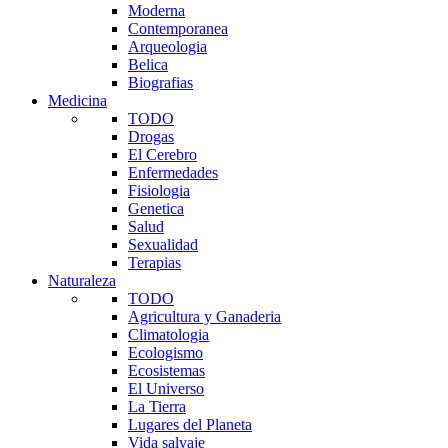
Moderna
Contemporanea
Arqueologia
Belica
Biografias
Medicina
TODO
Drogas
El Cerebro
Enfermedades
Fisiologia
Genetica
Salud
Sexualidad
Terapias
Naturaleza
TODO
Agricultura y Ganaderia
Climatologia
Ecologismo
Ecosistemas
El Universo
La Tierra
Lugares del Planeta
Vida salvaje