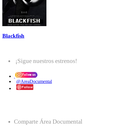
Blackfish
¡Sigue nuestros estrenos!
@AreaDocumental
Comparte Área Documental