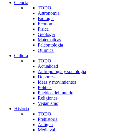
Ciencia
TODO
Astronomia
Biologia
Economia
Fisica
Geologia
Matematicas
Paleontologia
Quimica
Cultura
TODO
Actualidad
Antropologia y sociologia
Deportes
Ideas y movimientos
Politica
Pueblos del mundo
Religiones
Veganismo
Historia
TODO
Prehistoria
Antigua
Medieval