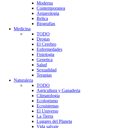
Moderna
Contemporanea
Arqueologia
Belica
Biografias
Medicina
TODO
Drogas
El Cerebro
Enfermedades
Fisiologia
Genetica
Salud
Sexualidad
Terapias
Naturaleza
TODO
Agricultura y Ganaderia
Climatologia
Ecologismo
Ecosistemas
El Universo
La Tierra
Lugares del Planeta
Vida salvaje