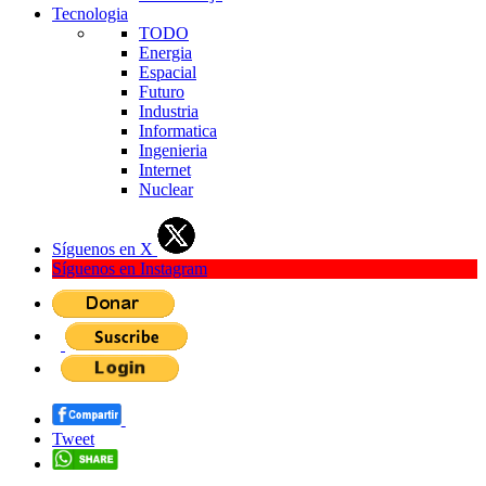
Tecnologia
TODO
Energia
Espacial
Futuro
Industria
Informatica
Ingenieria
Internet
Nuclear
Síguenos en X
Síguenos en Instagram
Tweet