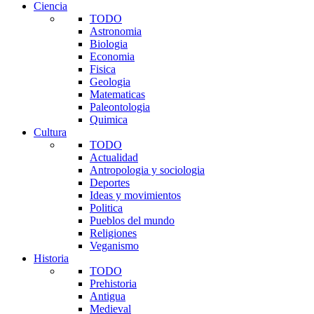
Ciencia
TODO
Astronomia
Biologia
Economia
Fisica
Geologia
Matematicas
Paleontologia
Quimica
Cultura
TODO
Actualidad
Antropologia y sociologia
Deportes
Ideas y movimientos
Politica
Pueblos del mundo
Religiones
Veganismo
Historia
TODO
Prehistoria
Antigua
Medieval