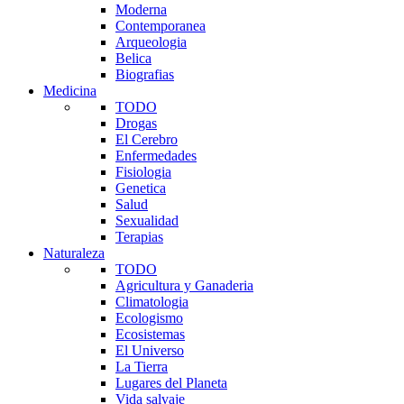
Moderna
Contemporanea
Arqueologia
Belica
Biografias
Medicina
TODO
Drogas
El Cerebro
Enfermedades
Fisiologia
Genetica
Salud
Sexualidad
Terapias
Naturaleza
TODO
Agricultura y Ganaderia
Climatologia
Ecologismo
Ecosistemas
El Universo
La Tierra
Lugares del Planeta
Vida salvaje