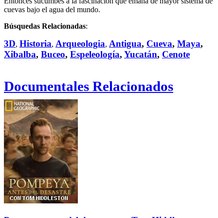
Entonces sucumbes a la fascinación que emana de mayor sistema de
cuevas bajo el agua del mundo.
Búsquedas Relacionadas
:
3D
Historia
Arqueologia
Antigua
,
Cueva
,
Maya
,
,
,
,
Xibalba
,
Buceo
,
Espeleología
,
Yucatán
,
Cenote
Documentales Relacionados