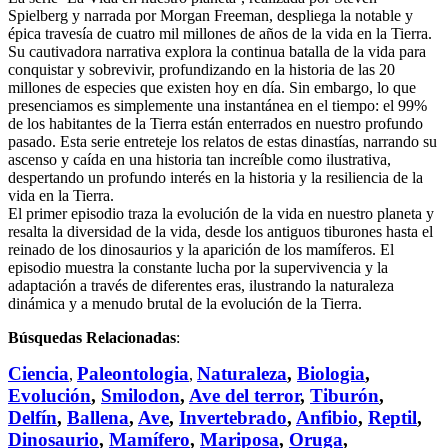
Spielberg y narrada por Morgan Freeman, despliega la notable y
épica travesía de cuatro mil millones de años de la vida en la Tierra.
Su cautivadora narrativa explora la continua batalla de la vida para
conquistar y sobrevivir, profundizando en la historia de las 20
millones de especies que existen hoy en día. Sin embargo, lo que
presenciamos es simplemente una instantánea en el tiempo: el 99%
de los habitantes de la Tierra están enterrados en nuestro profundo
pasado. Esta serie entreteje los relatos de estas dinastías, narrando su
ascenso y caída en una historia tan increíble como ilustrativa,
despertando un profundo interés en la historia y la resiliencia de la
vida en la Tierra.
El primer episodio traza la evolución de la vida en nuestro planeta y
resalta la diversidad de la vida, desde los antiguos tiburones hasta el
reinado de los dinosaurios y la aparición de los mamíferos. El
episodio muestra la constante lucha por la supervivencia y la
adaptación a través de diferentes eras, ilustrando la naturaleza
dinámica y a menudo brutal de la evolución de la Tierra.
Búsquedas Relacionadas
:
Ciencia
Paleontologia
Naturaleza
,
Biologia
,
,
,
Evolución
,
Smilodon
,
Ave del terror
,
Tiburón
,
Delfín
,
Ballena
,
Ave
,
Invertebrado
,
Anfibio
,
Reptil
,
Dinosaurio
,
Mamífero
,
Mariposa
,
Oruga
,