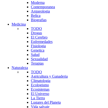
Moderna
Contemporanea
Arqueologia
Belica
Biografias
Medicina
TODO
Drogas
El Cerebro
Enfermedades
Fisiologia
Genetica
Salud
Sexualidad
Terapias
Naturaleza
TODO
Agricultura y Ganaderia
Climatologia
Ecologismo
Ecosistemas
El Universo
La Tierra
Lugares del Planeta
Vida salvaje