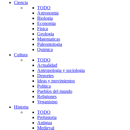
Ciencia
TODO
Astronomia
Biologia
Economia
Fisica
Geologia
Matematicas
Paleontologia
Quimica
Cultura
TODO
Actualidad
Antropologia y sociologia
Deportes
Ideas y movimientos
Politica
Pueblos del mundo
Religiones
Veganismo
Historia
TODO
Prehistoria
Antigua
Medieval