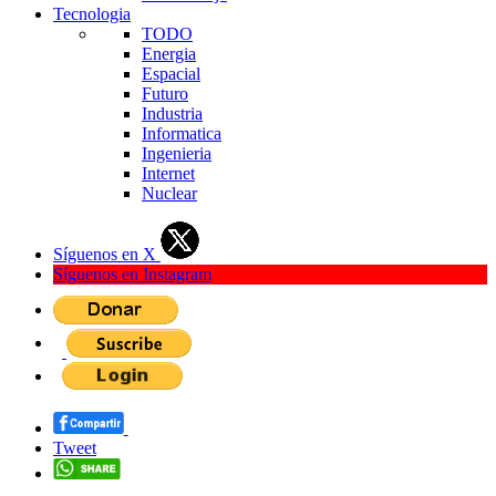
Tecnologia
TODO
Energia
Espacial
Futuro
Industria
Informatica
Ingenieria
Internet
Nuclear
Síguenos en X
Síguenos en Instagram
Tweet