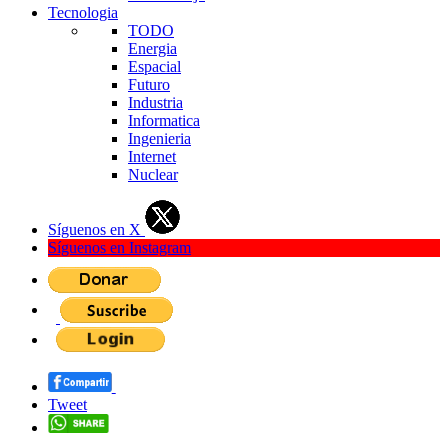
Tecnologia
TODO
Energia
Espacial
Futuro
Industria
Informatica
Ingenieria
Internet
Nuclear
Síguenos en X
Síguenos en Instagram
Tweet