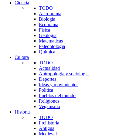
Ciencia
TODO
Astronomia
Biologia
Economia
Fisica
Geologia
Matematicas
Paleontologia
Quimica
Cultura
TODO
Actualidad
Antropologia y sociologia
Deportes
Ideas y movimientos
Politica
Pueblos del mundo
Religiones
Veganismo
Historia
TODO
Prehistoria
Antigua
Medieval