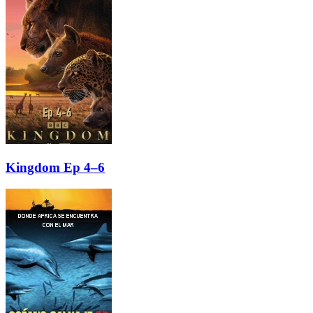
Kingdom Ep 4–6