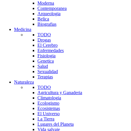
Moderna
Contemporanea
Arqueologia
Belica
Biografias
Medicina
TODO
Drogas
El Cerebro
Enfermedades
Fisiologia
Genetica
Salud
Sexualidad
Terapias
Naturaleza
TODO
Agricultura y Ganaderia
Climatologia
Ecologismo
Ecosistemas
El Universo
La Tierra
Lugares del Planeta
Vida salvaje