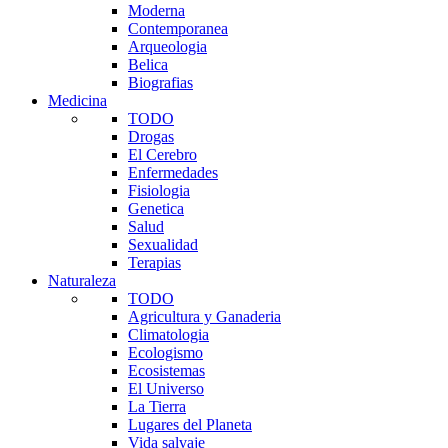
Moderna
Contemporanea
Arqueologia
Belica
Biografias
Medicina
TODO
Drogas
El Cerebro
Enfermedades
Fisiologia
Genetica
Salud
Sexualidad
Terapias
Naturaleza
TODO
Agricultura y Ganaderia
Climatologia
Ecologismo
Ecosistemas
El Universo
La Tierra
Lugares del Planeta
Vida salvaje