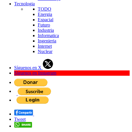
Tecnologia
TODO
Energia
Espacial
Futuro
Industria
Informatica
Ingenieria
Internet
Nuclear
Síguenos en X
Síguenos en Instagram
Tweet