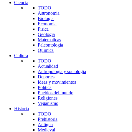
Ciencia
TODO
Astronomia
Biologia
Economia
Fisica
Geologia
Matematicas
Paleontologia
Quimica
Cultura
TODO
Actualidad
Antropologia y sociologia
Deportes
Ideas y movimientos
Politica
Pueblos del mundo
Religiones
Veganismo
Historia
TODO
Prehistoria
Antigua
Medieval