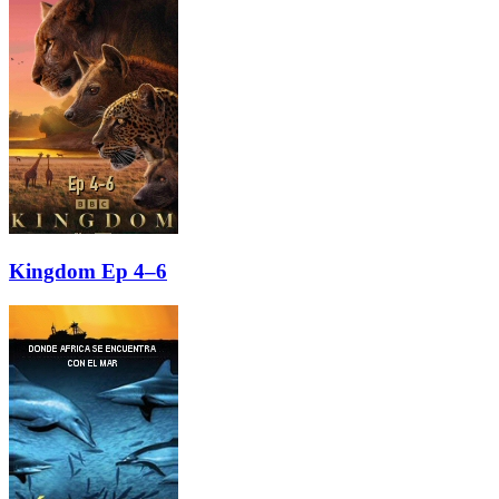
Kingdom Ep 4–6