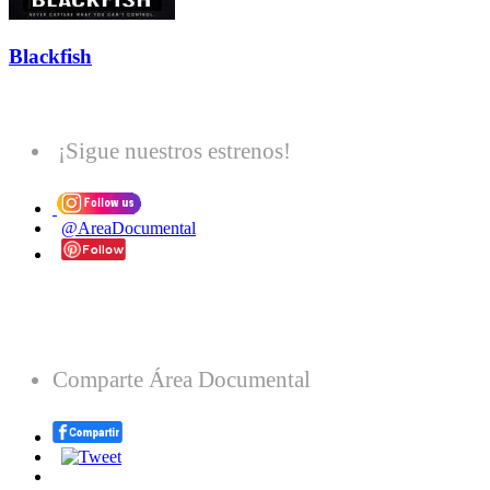
Blackfish
¡Sigue nuestros estrenos!
@AreaDocumental
Comparte Área Documental