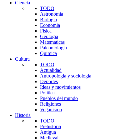
Ciencia
TODO
Astronomia
Biologia
Economia
Fisica
Geologia
Matematicas
Paleontologia
Quimica
Cultura
TODO
Actualidad
Antropologia y sociologia
Deportes
Ideas y movimientos
Politica
Pueblos del mundo
Religiones
Veganismo
Historia
TODO
Prehistoria
Antigua
Medieval