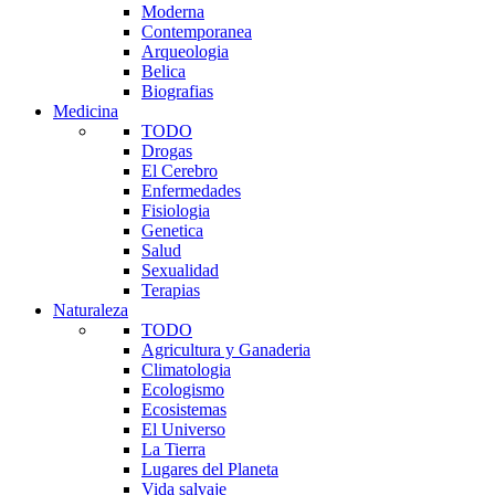
Moderna
Contemporanea
Arqueologia
Belica
Biografias
Medicina
TODO
Drogas
El Cerebro
Enfermedades
Fisiologia
Genetica
Salud
Sexualidad
Terapias
Naturaleza
TODO
Agricultura y Ganaderia
Climatologia
Ecologismo
Ecosistemas
El Universo
La Tierra
Lugares del Planeta
Vida salvaje