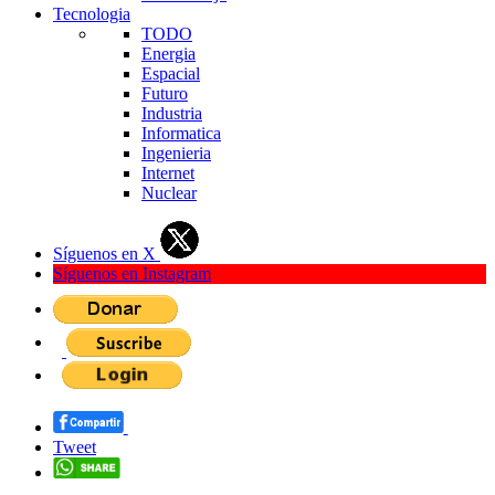
Tecnologia
TODO
Energia
Espacial
Futuro
Industria
Informatica
Ingenieria
Internet
Nuclear
Síguenos en X
Síguenos en Instagram
Tweet