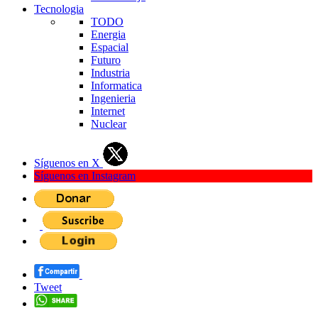
Tecnologia
TODO
Energia
Espacial
Futuro
Industria
Informatica
Ingenieria
Internet
Nuclear
Síguenos en X
Síguenos en Instagram
Tweet