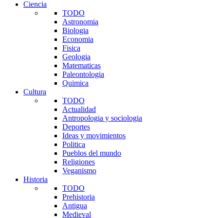
Ciencia
TODO
Astronomia
Biologia
Economia
Fisica
Geologia
Matematicas
Paleontologia
Quimica
Cultura
TODO
Actualidad
Antropologia y sociologia
Deportes
Ideas y movimientos
Politica
Pueblos del mundo
Religiones
Veganismo
Historia
TODO
Prehistoria
Antigua
Medieval