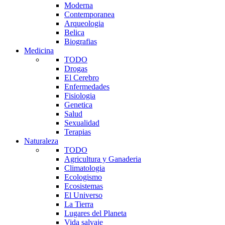
Moderna
Contemporanea
Arqueologia
Belica
Biografias
Medicina
TODO
Drogas
El Cerebro
Enfermedades
Fisiologia
Genetica
Salud
Sexualidad
Terapias
Naturaleza
TODO
Agricultura y Ganaderia
Climatologia
Ecologismo
Ecosistemas
El Universo
La Tierra
Lugares del Planeta
Vida salvaje