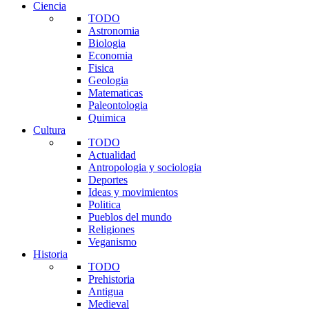
Ciencia
TODO
Astronomia
Biologia
Economia
Fisica
Geologia
Matematicas
Paleontologia
Quimica
Cultura
TODO
Actualidad
Antropologia y sociologia
Deportes
Ideas y movimientos
Politica
Pueblos del mundo
Religiones
Veganismo
Historia
TODO
Prehistoria
Antigua
Medieval