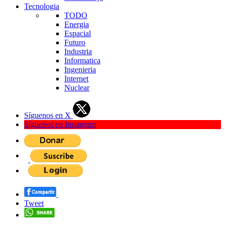
Tecnologia
TODO
Energia
Espacial
Futuro
Industria
Informatica
Ingenieria
Internet
Nuclear
Síguenos en X
Síguenos en Instagram
Tweet