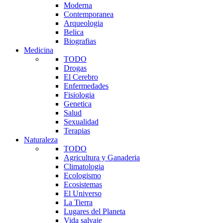
Moderna
Contemporanea
Arqueologia
Belica
Biografias
Medicina
TODO
Drogas
El Cerebro
Enfermedades
Fisiologia
Genetica
Salud
Sexualidad
Terapias
Naturaleza
TODO
Agricultura y Ganaderia
Climatologia
Ecologismo
Ecosistemas
El Universo
La Tierra
Lugares del Planeta
Vida salvaje