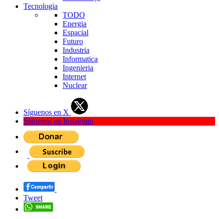
Tecnologia
TODO
Energia
Espacial
Futuro
Industria
Informatica
Ingenieria
Internet
Nuclear
Síguenos en X
Síguenos en Instagram
Tweet