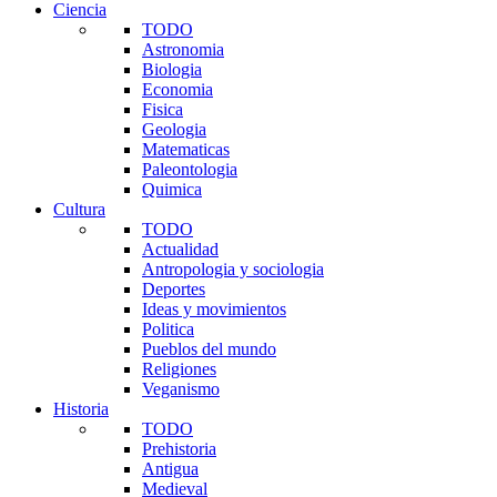
Ciencia
TODO
Astronomia
Biologia
Economia
Fisica
Geologia
Matematicas
Paleontologia
Quimica
Cultura
TODO
Actualidad
Antropologia y sociologia
Deportes
Ideas y movimientos
Politica
Pueblos del mundo
Religiones
Veganismo
Historia
TODO
Prehistoria
Antigua
Medieval