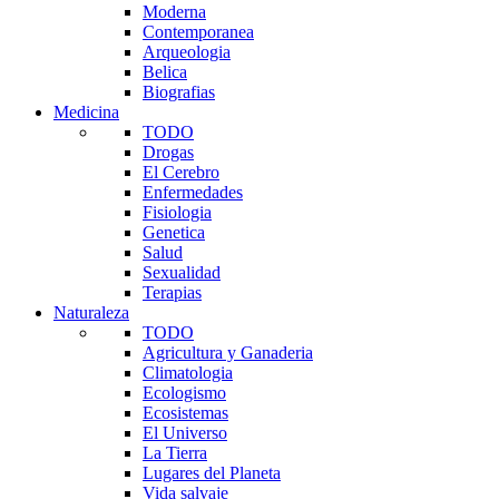
Moderna
Contemporanea
Arqueologia
Belica
Biografias
Medicina
TODO
Drogas
El Cerebro
Enfermedades
Fisiologia
Genetica
Salud
Sexualidad
Terapias
Naturaleza
TODO
Agricultura y Ganaderia
Climatologia
Ecologismo
Ecosistemas
El Universo
La Tierra
Lugares del Planeta
Vida salvaje