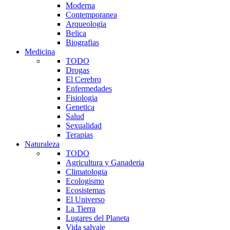
Moderna
Contemporanea
Arqueologia
Belica
Biografias
Medicina
TODO
Drogas
El Cerebro
Enfermedades
Fisiologia
Genetica
Salud
Sexualidad
Terapias
Naturaleza
TODO
Agricultura y Ganaderia
Climatologia
Ecologismo
Ecosistemas
El Universo
La Tierra
Lugares del Planeta
Vida salvaje