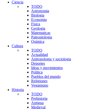
Ciencia
TODO
Astronomia
Biologia
Economia
Fisica
Geologia
Matematicas
Paleontologia
Quimica
Cultura
TODO
Actualidad
Antropologia y sociologia
Deportes
Ideas y movimientos
Politica
Pueblos del mundo
Religiones
Veganismo
Historia
TODO
Prehistoria
Antigua
Medieval