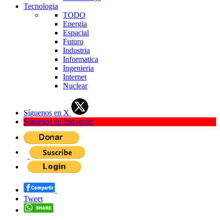
Tecnologia
TODO
Energia
Espacial
Futuro
Industria
Informatica
Ingenieria
Internet
Nuclear
Síguenos en X
Síguenos en Instagram
Tweet