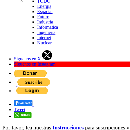
TODO
Energia
Espacial
Futuro
Industria
Informatica
Ingenieria
Internet
Nuclear
Síguenos en X
Síguenos en Instagram
Tweet
Por favor, lea nuestras
Instrucciones
para suscripciones y