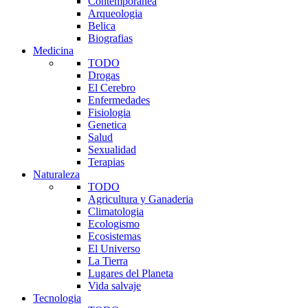
Contemporanea
Arqueologia
Belica
Biografias
Medicina
TODO
Drogas
El Cerebro
Enfermedades
Fisiologia
Genetica
Salud
Sexualidad
Terapias
Naturaleza
TODO
Agricultura y Ganaderia
Climatologia
Ecologismo
Ecosistemas
El Universo
La Tierra
Lugares del Planeta
Vida salvaje
Tecnologia