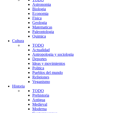
Astronomia
Biologia
Economia
Fisica
Geologia
Matematicas
Paleontologia
Quimica
Cultura
TODO
Actualidad
Antropologia y sociologia
Deportes
Ideas y movimientos
Politica
Pueblos del mundo
Religiones
Veganismo
Historia
TODO
Prehistoria
Antigua
Medieval
Moderna