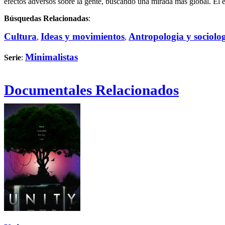
efectos adversos sobre la gente, buscando una mirada más global. El es
Búsquedas Relacionadas
:
Cultura
Ideas y movimientos
Antropologia y sociolo
,
,
Minimalistas
Serie
:
Documentales Relacionados