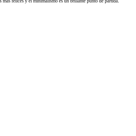
 más felices y el minimalismo es un brillante punto de partida.