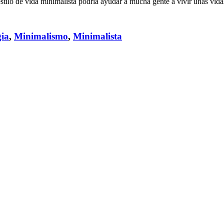
tilo de vida minimalista podría ayudar a mucha gente a vivir unas vidas
gia
,
Minimalismo
,
Minimalista