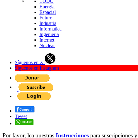
TODO
Energia
Espacial
Futuro
Industria
Informatica
Ingenieria
Internet
Nuclear
Síguenos en X
Síguenos en Instagram
Tweet
Por favor, lea nuestras
Instrucciones
para suscripciones y