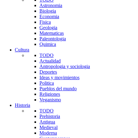
Astronomia
Biologia
Economia
Fisica
Geologia
Matematicas
Paleontologia
Quimica
Cultura
TODO
Actualidad
Antropologia y sociologia
Deportes
Ideas y movimientos
Politica
Pueblos del mundo
Religiones
Veganismo
Historia
TODO
Prehistoria
Antigua
Medieval
Moderna