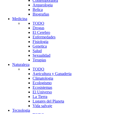
Contemporanea
Arqueologia
Belica
Biografias
Medicina
TODO
Drogas
El Cerebro
Enfermedades
Fisiologia
Genetica
Salud
Sexualidad
Terapias
Naturaleza
TODO
Agricultura y Ganaderia
Climatologia
Ecologismo
Ecosistemas
El Universo
La Tierra
Lugares del Planeta
Vida salvaje
Tecnologia