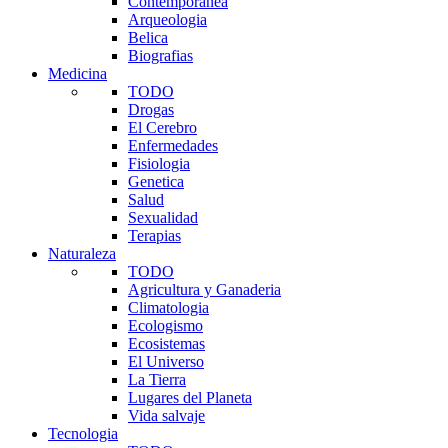
Contemporanea
Arqueologia
Belica
Biografias
Medicina
TODO
Drogas
El Cerebro
Enfermedades
Fisiologia
Genetica
Salud
Sexualidad
Terapias
Naturaleza
TODO
Agricultura y Ganaderia
Climatologia
Ecologismo
Ecosistemas
El Universo
La Tierra
Lugares del Planeta
Vida salvaje
Tecnologia