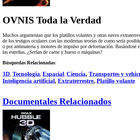
OVNIS Toda la Verdad
Muchos argumentan que los platillos volantes y otras naves extraterres
de los testigos oculares con las modernas teorías de como sería posibl
o por antimateria y motores de impulso por deformación. Basándose en l
las estrellas. ¿Serían de carne y hueso o máquinas?
Búsquedas Relacionadas
:
3D
Tecnologia
Espacial
Ciencia
,
Transportes y vehic
,
,
,
Inteligencia artificial
,
Extraterrestre
,
Platillo volante
Documentales Relacionados