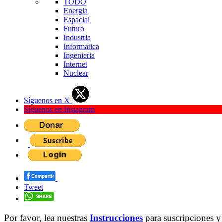
TODO
Energia
Espacial
Futuro
Industria
Informatica
Ingenieria
Internet
Nuclear
Síguenos en X
Síguenos en Instagram
Tweet
Por favor, lea nuestras
Instrucciones
para suscripciones y