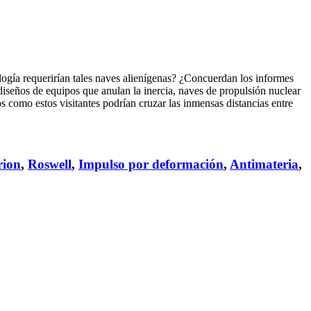
nología requerirían tales naves alienígenas? ¿Concuerdan los informes
 diseños de equipos que anulan la inercia, naves de propulsión nuclear
s como estos visitantes podrían cruzar las inmensas distancias entre
rion
,
Roswell
,
Impulso por deformación
,
Antimateria
,