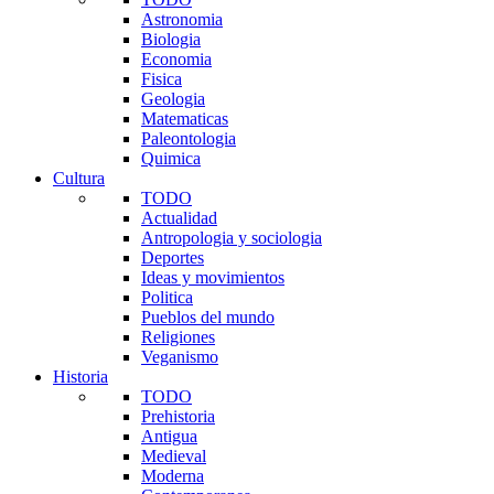
Astronomia
Biologia
Economia
Fisica
Geologia
Matematicas
Paleontologia
Quimica
Cultura
TODO
Actualidad
Antropologia y sociologia
Deportes
Ideas y movimientos
Politica
Pueblos del mundo
Religiones
Veganismo
Historia
TODO
Prehistoria
Antigua
Medieval
Moderna