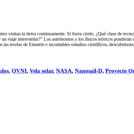
tres visitan la tierra continuamente. Si fuera cierto, ¿Qué clase de tec
e un viaje interestelar?" Los astrónomos y los físicos teóricos ponderan
as teorías de Einstein e incontables estudios científicos, descubriremo
ulos
,
OVNI
,
Vela solar
,
NASA
,
Nanosail-D
,
Proyecto O