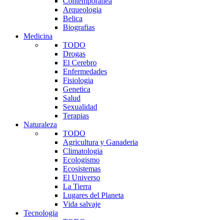
Contemporanea
Arqueologia
Belica
Biografias
Medicina
TODO
Drogas
El Cerebro
Enfermedades
Fisiologia
Genetica
Salud
Sexualidad
Terapias
Naturaleza
TODO
Agricultura y Ganaderia
Climatologia
Ecologismo
Ecosistemas
El Universo
La Tierra
Lugares del Planeta
Vida salvaje
Tecnologia