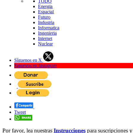
TODO
Energia
Espacial
Futuro
Industria
Informatica
Ingenieria
Internet
Nuclear
Síguenos en X
Síguenos en Instagram
Tweet
Por favor, lea nuestras
Instrucciones
para suscripciones y