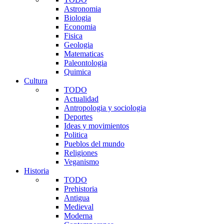
Astronomia
Biologia
Economia
Fisica
Geologia
Matematicas
Paleontologia
Quimica
Cultura
TODO
Actualidad
Antropologia y sociologia
Deportes
Ideas y movimientos
Politica
Pueblos del mundo
Religiones
Veganismo
Historia
TODO
Prehistoria
Antigua
Medieval
Moderna