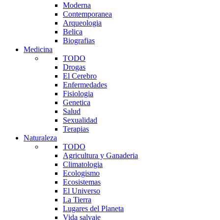
Moderna
Contemporanea
Arqueologia
Belica
Biografias
Medicina
TODO
Drogas
El Cerebro
Enfermedades
Fisiologia
Genetica
Salud
Sexualidad
Terapias
Naturaleza
TODO
Agricultura y Ganaderia
Climatologia
Ecologismo
Ecosistemas
El Universo
La Tierra
Lugares del Planeta
Vida salvaje