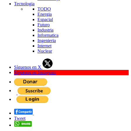
Tecnologia
TODO
Energia
Espacial
Futuro
Industria
Informatica
Ingenieria
Internet
Nuclear
Síguenos en X
Síguenos en Instagram
Tweet