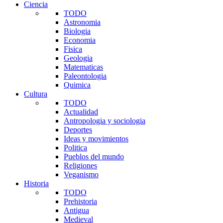
Ciencia
TODO
Astronomia
Biologia
Economia
Fisica
Geologia
Matematicas
Paleontologia
Quimica
Cultura
TODO
Actualidad
Antropologia y sociologia
Deportes
Ideas y movimientos
Politica
Pueblos del mundo
Religiones
Veganismo
Historia
TODO
Prehistoria
Antigua
Medieval