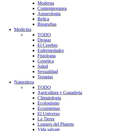
Moderna
Contemporanea
Arqueologia
Belica
Biografias
Medicina
TODO
Drogas
El Cerebro
Enfermedades
Fisiologia
Genetica
Salud
Sexualidad
Terapias
Naturaleza
TODO
Agricultura y Ganaderia
Climatologia
Ecologismo
Ecosistemas
El Universo
La Tierra
Lugares del Planeta
Vida salvaje