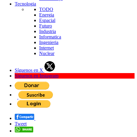
Tecnologia
TODO
Energia
Espacial
Futuro
Industria
Informatica
Ingenieria
Internet
Nuclear
Síguenos en X
Síguenos en Instagram
Tweet