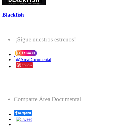
Blackfish
¡Sigue nuestros estrenos!
@AreaDocumental
Comparte Área Documental