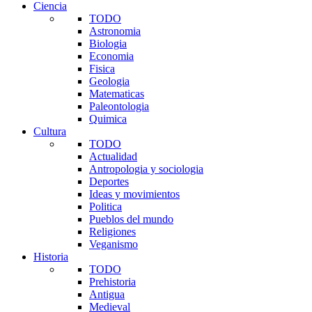
Ciencia
TODO
Astronomia
Biologia
Economia
Fisica
Geologia
Matematicas
Paleontologia
Quimica
Cultura
TODO
Actualidad
Antropologia y sociologia
Deportes
Ideas y movimientos
Politica
Pueblos del mundo
Religiones
Veganismo
Historia
TODO
Prehistoria
Antigua
Medieval