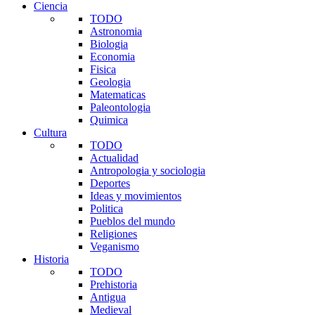
Ciencia
TODO
Astronomia
Biologia
Economia
Fisica
Geologia
Matematicas
Paleontologia
Quimica
Cultura
TODO
Actualidad
Antropologia y sociologia
Deportes
Ideas y movimientos
Politica
Pueblos del mundo
Religiones
Veganismo
Historia
TODO
Prehistoria
Antigua
Medieval