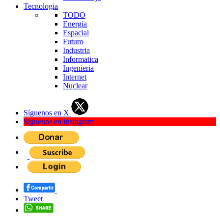
Tecnologia
TODO
Energia
Espacial
Futuro
Industria
Informatica
Ingenieria
Internet
Nuclear
Síguenos en X
Síguenos en Instagram
Tweet