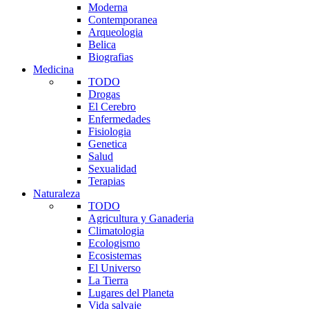
Moderna
Contemporanea
Arqueologia
Belica
Biografias
Medicina
TODO
Drogas
El Cerebro
Enfermedades
Fisiologia
Genetica
Salud
Sexualidad
Terapias
Naturaleza
TODO
Agricultura y Ganaderia
Climatologia
Ecologismo
Ecosistemas
El Universo
La Tierra
Lugares del Planeta
Vida salvaje