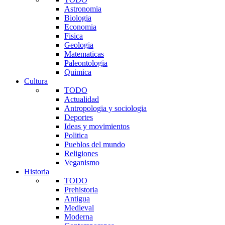
Astronomia
Biologia
Economia
Fisica
Geologia
Matematicas
Paleontologia
Quimica
Cultura
TODO
Actualidad
Antropologia y sociologia
Deportes
Ideas y movimientos
Politica
Pueblos del mundo
Religiones
Veganismo
Historia
TODO
Prehistoria
Antigua
Medieval
Moderna