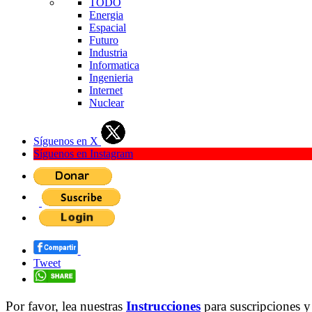
TODO
Energia
Espacial
Futuro
Industria
Informatica
Ingenieria
Internet
Nuclear
Síguenos en X
Síguenos en Instagram
Tweet
Por favor, lea nuestras
Instrucciones
para suscripciones y