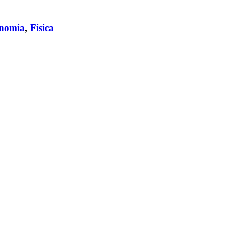
onomia
,
Fisica