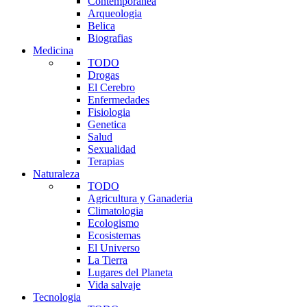
Contemporanea
Arqueologia
Belica
Biografias
Medicina
TODO
Drogas
El Cerebro
Enfermedades
Fisiologia
Genetica
Salud
Sexualidad
Terapias
Naturaleza
TODO
Agricultura y Ganaderia
Climatologia
Ecologismo
Ecosistemas
El Universo
La Tierra
Lugares del Planeta
Vida salvaje
Tecnologia