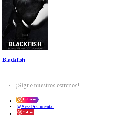
Blackfish
¡Sigue nuestros estrenos!
@AreaDocumental