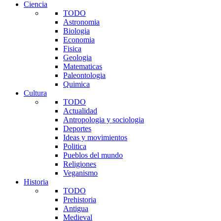
Ciencia
TODO
Astronomia
Biologia
Economia
Fisica
Geologia
Matematicas
Paleontologia
Quimica
Cultura
TODO
Actualidad
Antropologia y sociologia
Deportes
Ideas y movimientos
Politica
Pueblos del mundo
Religiones
Veganismo
Historia
TODO
Prehistoria
Antigua
Medieval