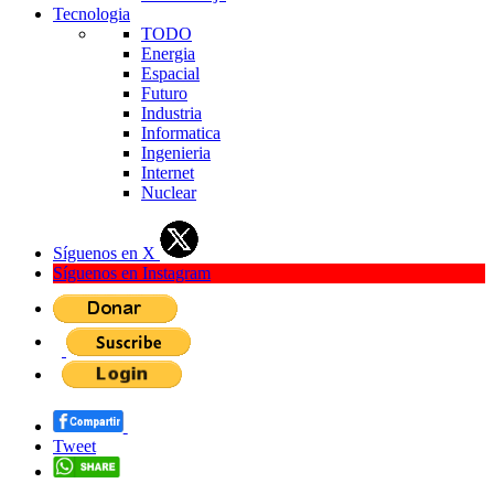
Tecnologia
TODO
Energia
Espacial
Futuro
Industria
Informatica
Ingenieria
Internet
Nuclear
Síguenos en X
Síguenos en Instagram
Tweet