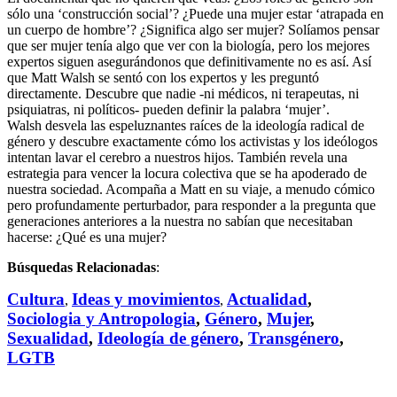
sólo una ‘construcción social’? ¿Puede una mujer estar ‘atrapada en
un cuerpo de hombre’? ¿Significa algo ser mujer? Solíamos pensar
que ser mujer tenía algo que ver con la biología, pero los mejores
expertos siguen asegurándonos que definitivamente no es así. Así
que Matt Walsh se sentó con los expertos y les preguntó
directamente. Descubre que nadie -ni médicos, ni terapeutas, ni
psiquiatras, ni políticos- pueden definir la palabra ‘mujer’.
Walsh desvela las espeluznantes raíces de la ideología radical de
género y descubre exactamente cómo los activistas y los ideólogos
intentan lavar el cerebro a nuestros hijos. También revela una
estrategia para vencer la locura colectiva que se ha apoderado de
nuestra sociedad. Acompaña a Matt en su viaje, a menudo cómico
pero profundamente perturbador, para responder a la pregunta que
generaciones anteriores a la nuestra no sabían que necesitaban
hacerse: ¿Qué es una mujer?
Búsquedas Relacionadas
:
Cultura
Ideas y movimientos
Actualidad
,
,
,
Sociologia y Antropologia
,
Género
,
Mujer
,
Sexualidad
,
Ideología de género
,
Transgénero
,
LGTB