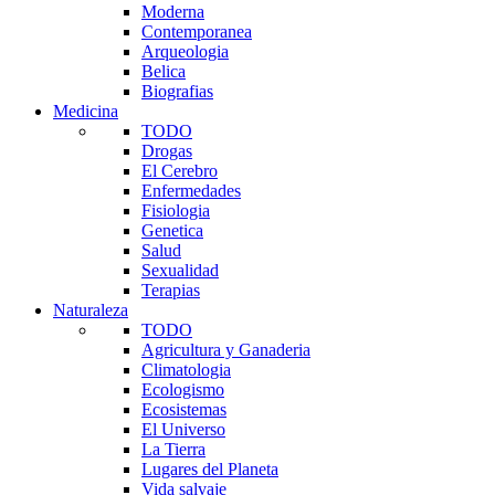
Moderna
Contemporanea
Arqueologia
Belica
Biografias
Medicina
TODO
Drogas
El Cerebro
Enfermedades
Fisiologia
Genetica
Salud
Sexualidad
Terapias
Naturaleza
TODO
Agricultura y Ganaderia
Climatologia
Ecologismo
Ecosistemas
El Universo
La Tierra
Lugares del Planeta
Vida salvaje