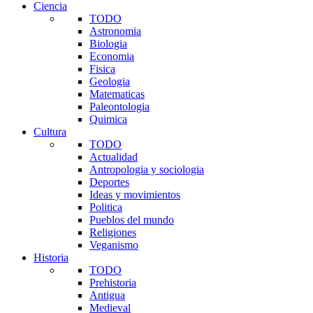
Ciencia
TODO
Astronomia
Biologia
Economia
Fisica
Geologia
Matematicas
Paleontologia
Quimica
Cultura
TODO
Actualidad
Antropologia y sociologia
Deportes
Ideas y movimientos
Politica
Pueblos del mundo
Religiones
Veganismo
Historia
TODO
Prehistoria
Antigua
Medieval