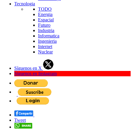
Tecnologia
TODO
Energia
Espacial
Futuro
Industria
Informatica
Ingenieria
Internet
Nuclear
Síguenos en X
Síguenos en Instagram
Tweet