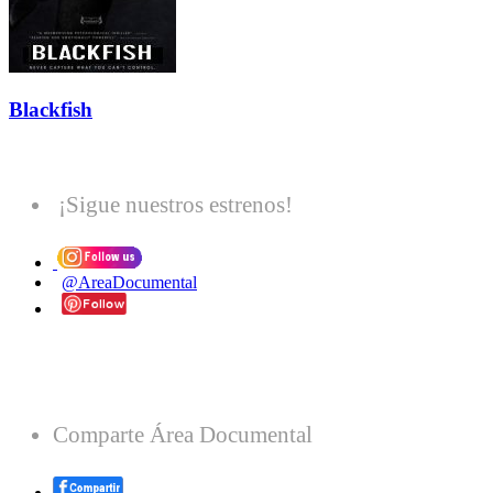
Blackfish
¡Sigue nuestros estrenos!
@AreaDocumental
Comparte Área Documental