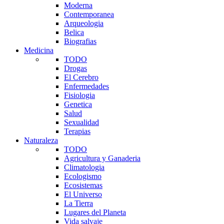
Moderna
Contemporanea
Arqueologia
Belica
Biografias
Medicina
TODO
Drogas
El Cerebro
Enfermedades
Fisiologia
Genetica
Salud
Sexualidad
Terapias
Naturaleza
TODO
Agricultura y Ganaderia
Climatologia
Ecologismo
Ecosistemas
El Universo
La Tierra
Lugares del Planeta
Vida salvaje