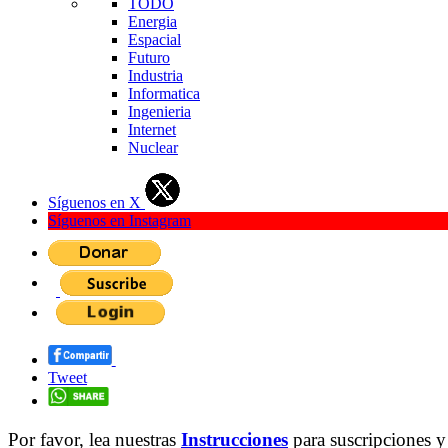
TODO
Energia
Espacial
Futuro
Industria
Informatica
Ingenieria
Internet
Nuclear
Síguenos en X
Síguenos en Instagram
Tweet
Por favor, lea nuestras
Instrucciones
para suscripciones y