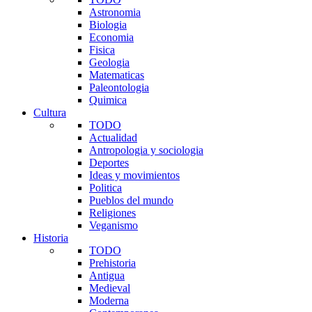
Astronomia
Biologia
Economia
Fisica
Geologia
Matematicas
Paleontologia
Quimica
Cultura
TODO
Actualidad
Antropologia y sociologia
Deportes
Ideas y movimientos
Politica
Pueblos del mundo
Religiones
Veganismo
Historia
TODO
Prehistoria
Antigua
Medieval
Moderna