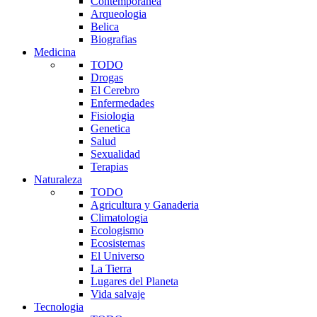
Contemporanea
Arqueologia
Belica
Biografias
Medicina
TODO
Drogas
El Cerebro
Enfermedades
Fisiologia
Genetica
Salud
Sexualidad
Terapias
Naturaleza
TODO
Agricultura y Ganaderia
Climatologia
Ecologismo
Ecosistemas
El Universo
La Tierra
Lugares del Planeta
Vida salvaje
Tecnologia