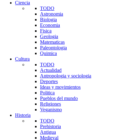
Ciencia
TODO
Astronomia
Biologia
Economia
Fisica
Geologia
Matematicas
Paleontologia
Quimica
Cultura
TODO
Actualidad
Antropologia y sociologia
Deportes
Ideas y movimientos
Politica
Pueblos del mundo
Religiones
Veganismo
Historia
TODO
Prehistoria
Antigua
Medieval