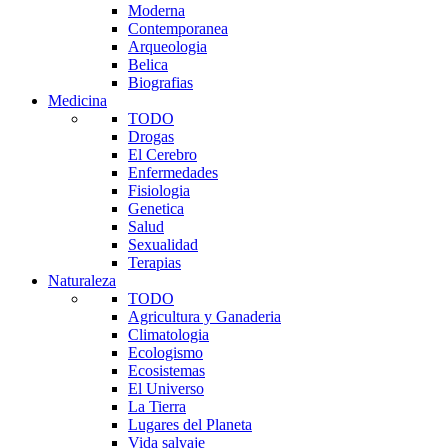
Moderna
Contemporanea
Arqueologia
Belica
Biografias
Medicina
TODO
Drogas
El Cerebro
Enfermedades
Fisiologia
Genetica
Salud
Sexualidad
Terapias
Naturaleza
TODO
Agricultura y Ganaderia
Climatologia
Ecologismo
Ecosistemas
El Universo
La Tierra
Lugares del Planeta
Vida salvaje