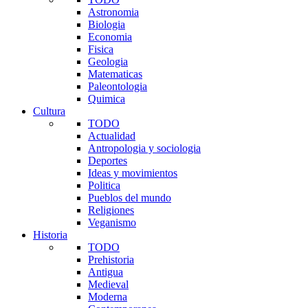
Astronomia
Biologia
Economia
Fisica
Geologia
Matematicas
Paleontologia
Quimica
Cultura
TODO
Actualidad
Antropologia y sociologia
Deportes
Ideas y movimientos
Politica
Pueblos del mundo
Religiones
Veganismo
Historia
TODO
Prehistoria
Antigua
Medieval
Moderna