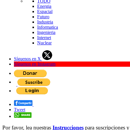
TODO
Energia
Espacial
Futuro
Industria
Informatica
Ingenieria
Internet
Nuclear
Síguenos en X
Síguenos en Instagram
Tweet
Por favor, lea nuestras
Instrucciones
para suscripciones y