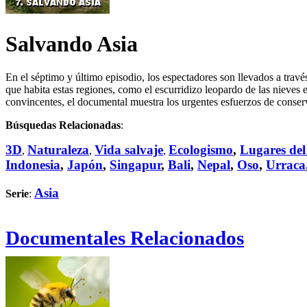
Salvando Asia
En el séptimo y último episodio, los espectadores son llevados a travé
que habita estas regiones, como el escurridizo leopardo de las nieves 
convincentes, el documental muestra los urgentes esfuerzos de conserva
Búsquedas Relacionadas
:
3D
Naturaleza
Vida salvaje
Ecologismo
,
Lugares del
,
,
,
Indonesia
,
Japón
,
Singapur
,
Bali
,
Nepal
,
Oso
,
Urraca
Asia
Serie
:
Documentales Relacionados