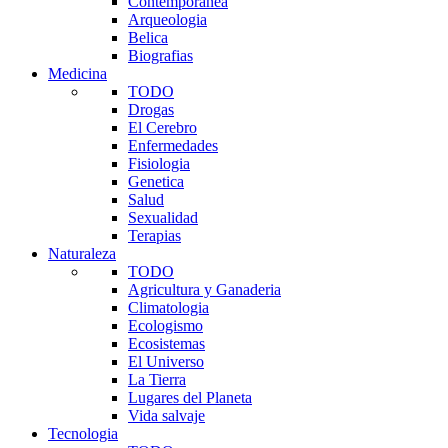
Contemporanea
Arqueologia
Belica
Biografias
Medicina
TODO
Drogas
El Cerebro
Enfermedades
Fisiologia
Genetica
Salud
Sexualidad
Terapias
Naturaleza
TODO
Agricultura y Ganaderia
Climatologia
Ecologismo
Ecosistemas
El Universo
La Tierra
Lugares del Planeta
Vida salvaje
Tecnologia