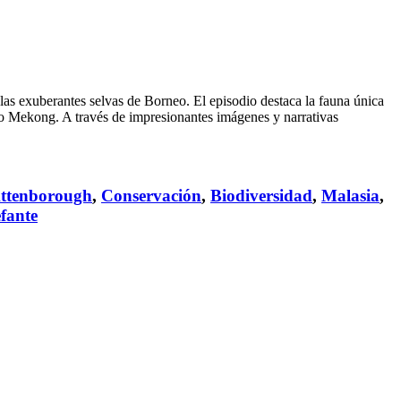
a las exuberantes selvas de Borneo. El episodio destaca la fauna única
 río Mekong. A través de impresionantes imágenes y narrativas
ttenborough
,
Conservación
,
Biodiversidad
,
Malasia
,
efante