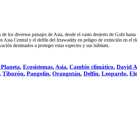
s de los diversos paisajes de Asia, desde el vasto desierto de Gobi hast
en Asia Central y el delfín del Irrawaddy en peligro de extinción en el
ción destinados a proteger estas especies y sus hábitats.
 Planeta
,
Ecosistemas
,
Asia
,
Cambio climático
,
David A
,
Tiburón
,
Pangolín
,
Orangután
,
Delfín
,
Leopardo
,
El