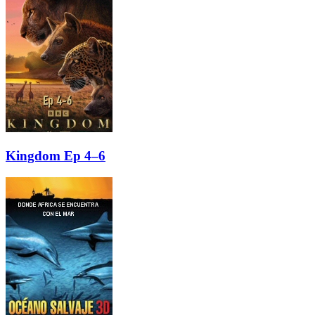
Kingdom Ep 4–6