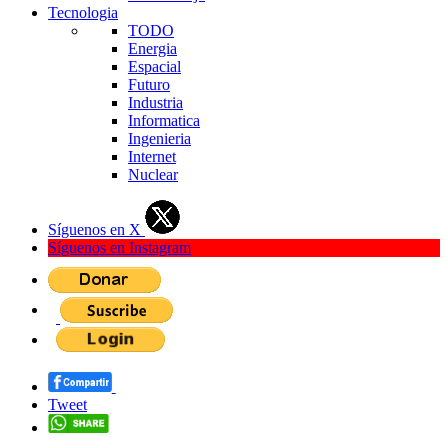
Tecnologia
TODO
Energia
Espacial
Futuro
Industria
Informatica
Ingenieria
Internet
Nuclear
Síguenos en X
Síguenos en Instagram
Tweet