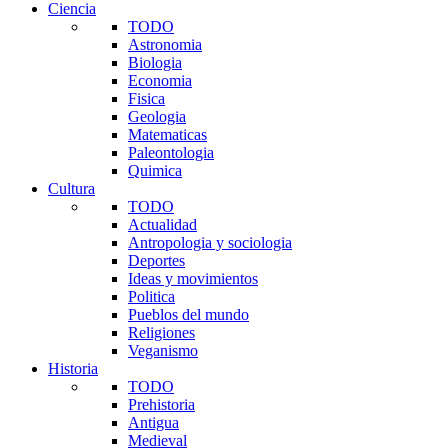
Ciencia
TODO
Astronomia
Biologia
Economia
Fisica
Geologia
Matematicas
Paleontologia
Quimica
Cultura
TODO
Actualidad
Antropologia y sociologia
Deportes
Ideas y movimientos
Politica
Pueblos del mundo
Religiones
Veganismo
Historia
TODO
Prehistoria
Antigua
Medieval