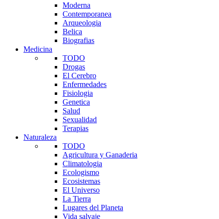
Moderna
Contemporanea
Arqueologia
Belica
Biografias
Medicina
TODO
Drogas
El Cerebro
Enfermedades
Fisiologia
Genetica
Salud
Sexualidad
Terapias
Naturaleza
TODO
Agricultura y Ganaderia
Climatologia
Ecologismo
Ecosistemas
El Universo
La Tierra
Lugares del Planeta
Vida salvaje