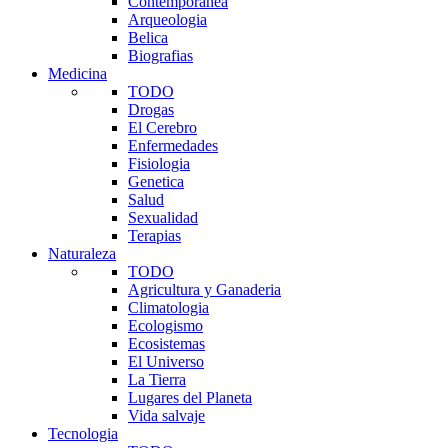
Contemporanea
Arqueologia
Belica
Biografias
Medicina
TODO
Drogas
El Cerebro
Enfermedades
Fisiologia
Genetica
Salud
Sexualidad
Terapias
Naturaleza
TODO
Agricultura y Ganaderia
Climatologia
Ecologismo
Ecosistemas
El Universo
La Tierra
Lugares del Planeta
Vida salvaje
Tecnologia