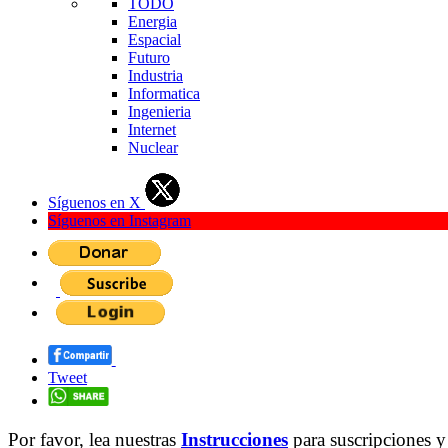
TODO
Energia
Espacial
Futuro
Industria
Informatica
Ingenieria
Internet
Nuclear
Síguenos en X
Síguenos en Instagram
Tweet
Por favor, lea nuestras
Instrucciones
para suscripciones y