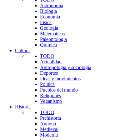
Astronomia
Biologia
Economia
Fisica
Geologia
Matematicas
Paleontologia
Quimica
Cultura
TODO
Actualidad
Antropologia y sociologia
Deportes
Ideas y movimientos
Politica
Pueblos del mundo
Religiones
Veganismo
Historia
TODO
Prehistoria
Antigua
Medieval
Moderna